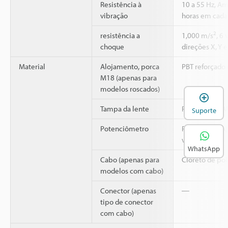
Resistência à
10 a 55 Hz, A
vibração
horas em cada 
2
resistência a
1,000 m/s
, 6
choque
direções X, Y e
Material
Alojamento, porca
PBT reforçado 
M18 (apenas para
modelos roscados)
A
Tampa da lente
Poliarilato (PA
Suporte
Potenciômetro
Poliamida (PA)
vidro
WhatsApp
Cabo (apenas para
Cloreto de poli
modelos com cabo)
Conector (apenas
―
tipo de conector
com cabo)