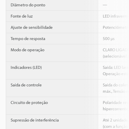
Diâmetro do ponto
―
Fonte de luz
LED infraverm
Ajuste de sensibilidade
Potenciômetro 
Tempo de resposta
500 µs
Modo de operação
CLARO LIGAD
(selecionável 
Indicadores (LED)
Saída: LED lara
Operação está
Saída de controle
Saída do colet
máx., Tensão re
Circuito de proteção
Polaridade rev
hipercorrente,
Supressão de interferência
Até 2 unidade
(com a função