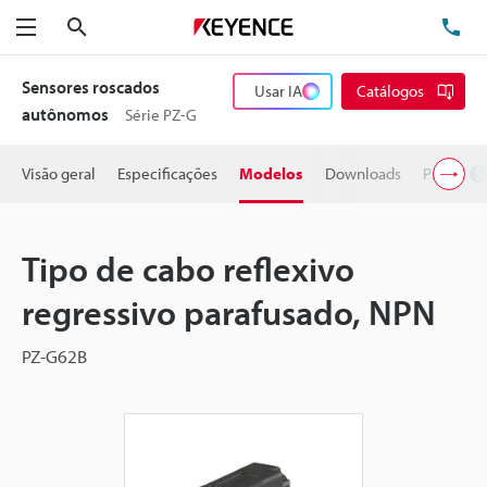
Pesquisa
TE
Menu
Sensores roscados
Usar IA
Catálogos
autônomos
Série PZ-G
Visão geral
Especificações
Modelos
Downloads
Preço
Tipo de cabo reflexivo
regressivo parafusado, NPN
PZ-G62B