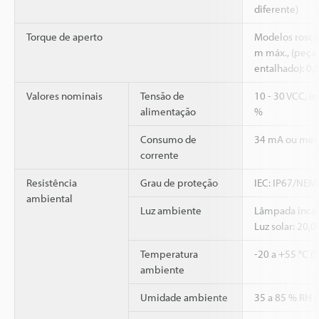
diferente)
Torque de aperto
Modelos roscad
m máx., (peça 
entalhado): 0,
Valores nominais
Tensão de
10 - 30 VCC, i
alimentação
%
Consumo de
34 mA ou men
corrente
Resistência
Grau de proteção
IEC: IP67/NEMA
ambiental
Luz ambiente
Lâmpada incan
Luz solar: 20,
Temperatura
-20 a +55 °C (
ambiente
Umidade ambiente
35 a 85 % RH 