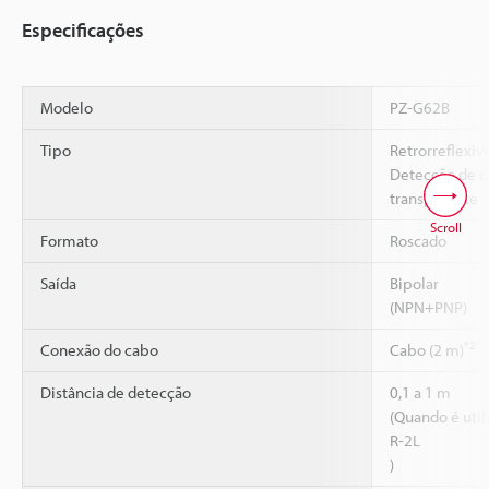
Especificações
Modelo
PZ-G62B
Tipo
Retrorreflexiv
Detecção de o
transparente
Scroll
Formato
Roscado
Saída
Bipolar
(NPN+PNP)
*2
Conexão do cabo
Cabo (2 m)
Distância de detecção
0,1 a 1 m
(Quando é utili
R-2L
)