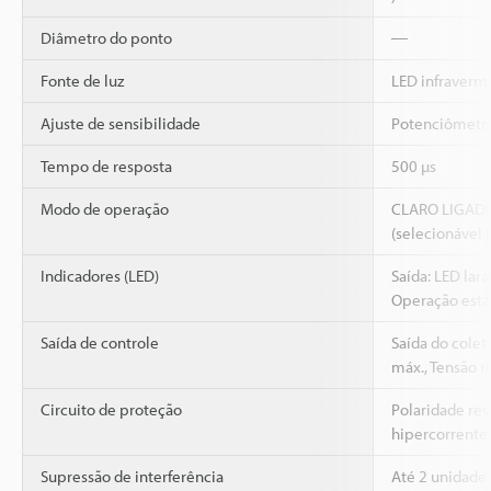
Diâmetro do ponto
―
Fonte de luz
LED infraverm
Ajuste de sensibilidade
Potenciômetro 
Tempo de resposta
500 µs
Modo de operação
CLARO LIGAD
(selecionável 
Indicadores (LED)
Saída: LED lara
Operação está
Saída de controle
Saída do colet
máx., Tensão re
Circuito de proteção
Polaridade rev
hipercorrente,
Supressão de interferência
Até 2 unidade