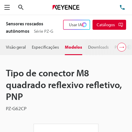
Pesquisa
TE
Menu
Sensores roscados
Usar IA
Catálogos
autônomos
Série PZ-G
Visão geral
Especificações
Modelos
Downloads
Preço
Tipo de conector M8
quadrado reflexivo refletivo,
PNP
PZ-G62CP