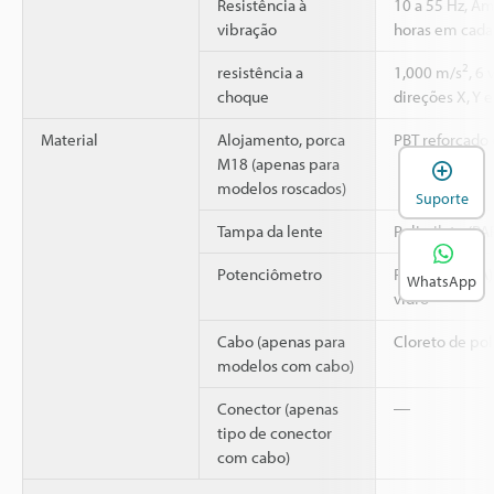
Resistência à
10 a 55 Hz, A
vibração
horas em cada 
2
resistência a
1,000 m/s
, 6
choque
direções X, Y e
Material
Alojamento, porca
PBT reforçado 
M18 (apenas para
A
modelos roscados)
Suporte
Tampa da lente
Poliarilato (PA
Potenciômetro
Poliamida (PA)
WhatsApp
vidro
Cabo (apenas para
Cloreto de poli
modelos com cabo)
Conector (apenas
―
tipo de conector
com cabo)