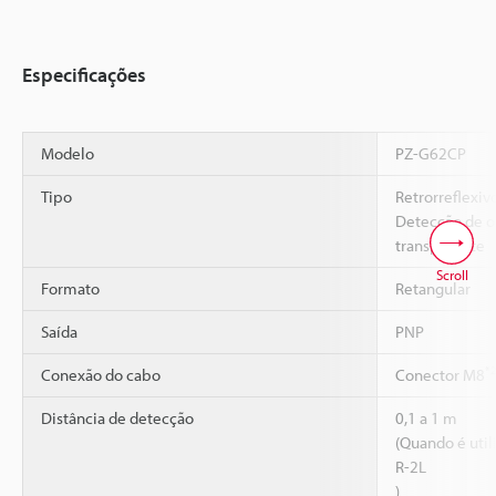
Especificações
Modelo
PZ-G62CP
Tipo
Retrorreflexiv
Detecção de o
transparente
Scroll
Formato
Retangular
Saída
PNP
*
Conexão do cabo
Conector M8
Distância de detecção
0,1 a 1 m
(Quando é utili
R-2L
)