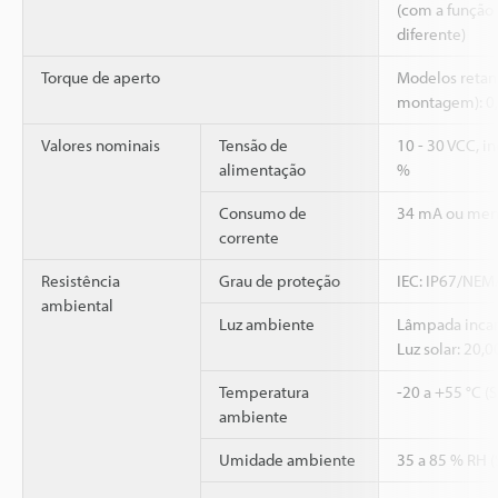
(com a função
diferente)
Torque de aperto
Modelos retang
montagem): 0
Valores nominais
Tensão de
10 - 30 VCC, i
alimentação
%
Consumo de
34 mA ou men
corrente
Resistência
Grau de proteção
IEC: IP67/NEMA
ambiental
Luz ambiente
Lâmpada incan
Luz solar: 20,
Temperatura
-20 a +55 °C (
ambiente
Umidade ambiente
35 a 85 % RH 