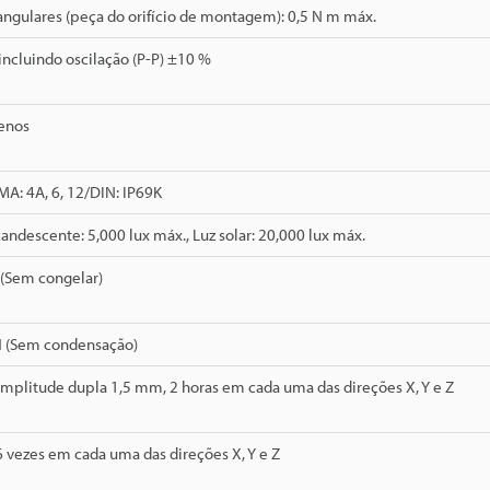
ngulares (peça do orifício de montagem): 0,5 N m máx.
 incluindo oscilação (P-P) ±10 %
enos
MA: 4A, 6, 12/DIN: IP69K
ndescente: 5,000 lux máx., Luz solar: 20,000 lux máx.
 (Sem congelar)
H (Sem condensação)
Amplitude dupla 1,5 mm, 2 horas em cada uma das direções X, Y e Z
 6 vezes em cada uma das direções X, Y e Z