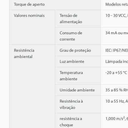
Torque de aperto
Modelos reta
Valores nominais
Tensão de
10 - 30 VCC,
alimentação
Consumo de
34 mA ou m
corrente
Resistência
Grau de proteção
IEC: IP67/NE
ambiental
Luz ambiente
Lâmpada inca
Temperatura
-20 a +55 °C
ambiente
Umidade ambiente
35 a 85 % R
Resistência à
10 a 55 Hz, 
vibração
2
resistência a
1,000 m/s
,
choque