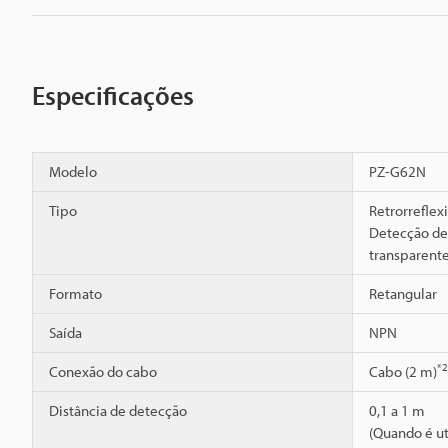
Especificações
Modelo
PZ-G62N
Tipo
Retrorreflex
Detecção de
transparent
Formato
Retangular
Saída
NPN
*2
Conexão do cabo
Cabo (2 m)
Distância de detecção
0,1 a 1 m
(Quando é uti