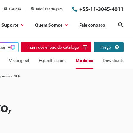
+55-11-3045-4011
Carreira
Brasil
português
Suporte
Quem Somos
Fale conosco
Pesq
sar IA
Fazer download do catálogo
Preço
Visão geral
Especificações
Modelos
Downloads
gressivo, NPN
o,