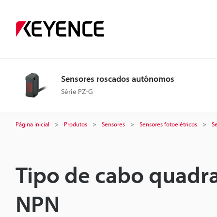
Sensores roscados autônomos
Série PZ-G
Página inicial
Produtos
Sensores
Sensores fotoelétricos
S
Tipo de cabo quadra
NPN