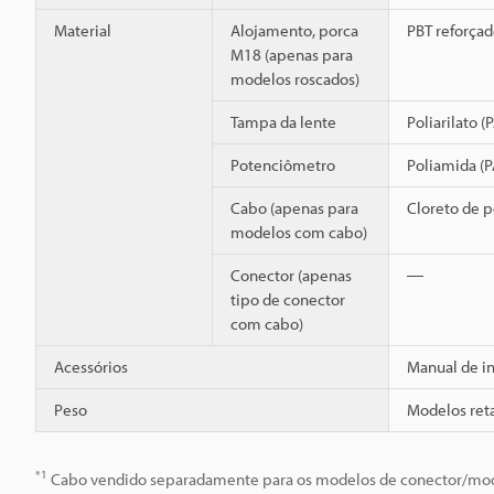
Material
Alojamento, porca
PBT reforçad
M18 (apenas para
modelos roscados)
Tampa da lente
Poliarilato (
Potenciômetro
Poliamida (P
Cabo (apenas para
Cloreto de po
modelos com cabo)
Conector (apenas
―
tipo de conector
com cabo)
Acessórios
Manual de i
Peso
Modelos reta
*1
Cabo vendido separadamente para os modelos de conector/mode