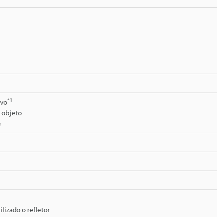
*1
ivo
 objeto
e
lizado o refletor