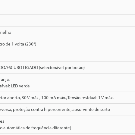
rmelho
o de 1 volta (230°)
O/ESCURO LIGADO (selecionável por botão)
ranja,
tável: LED verde
etor aberto, 30 V máx., 100 mA máx., Tensão residual: 1 V máx.
eversa, proteção contra hipercorrente, absorvente de surto
des
o automática de frequência diferente)