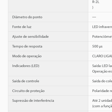
R-2L
)
Diâmetro do ponto
―
Fonte de luz
LED infrave
Ajuste de sensibilidade
Potenciômetr
Tempo de resposta
500 µs
Modo de operação
CLARO LIGAD
Indicadores (LED)
Saída: LED la
Operação es
Saída de controle
Saída do col
Circuito de proteção
Polaridade r
Supressão de interferência
Até 2 unida
(com a funçã