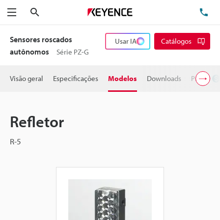
Pesquisa
TE
Menu
Sensores roscados
Usar IA
Catálogos
autônomos
Série PZ-G
Visão geral
Especificações
Modelos
Downloads
Preço
Refletor
R-5