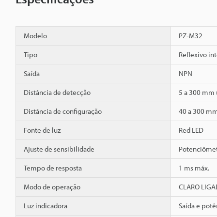
Modelo
PZ-M32
Tipo
Reflexivo in
Saída
NPN
Distância de detecção
5 a 300 mm 
Distância de configuração
40 a 300 mm
Fonte de luz
Red LED
Ajuste de sensibilidade
Potenciômetr
Tempo de resposta
1 ms máx.
Modo de operação
CLARO LIGAD
Luz indicadora
Saída e potê