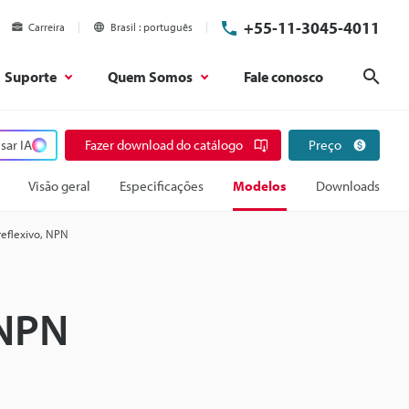
+55-11-3045-4011
Carreira
Brasil
português
Suporte
Quem Somos
Fale conosco
Pesq
sar IA
Fazer download do catálogo
Preço
Visão geral
Especificações
Modelos
Downloads
reflexivo, NPN
 NPN