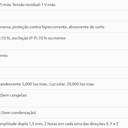
) máx. Tensão residual: 1 V máx.
eversa, proteção contra hipercorrente, absorvente de surto
±10 %, oscilação (P-P) 10 % ou menos
enos
ndescente 5,000 lux máx., Luz solar: 20,000 lux máx.
 (Sem congelar)
H (Sem condensação)
Amplitude dupla 1,5 mm, 2 horas em cada uma das direções X, Y e Z