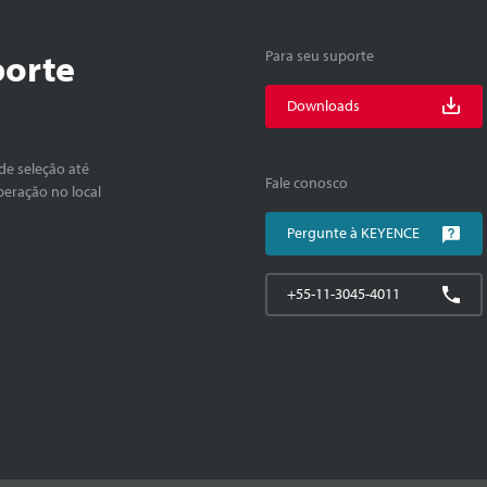
porte
Para seu suporte
Downloads
de seleção até
Fale conosco
peração no local
Pergunte à KEYENCE
+55-11-3045-4011