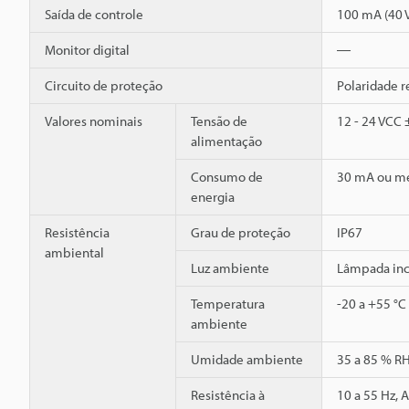
Saída de controle
100 mA (40 V
Monitor digital
―
Circuito de proteção
Polaridade r
Valores nominais
Tensão de
12 - 24 VCC 
alimentação
Consumo de
30 mA ou m
energia
Resistência
Grau de proteção
IP67
ambiental
Luz ambiente
Lâmpada inca
Temperatura
-20 a +55 °C
ambiente
Umidade ambiente
35 a 85 % R
Resistência à
10 a 55 Hz, 