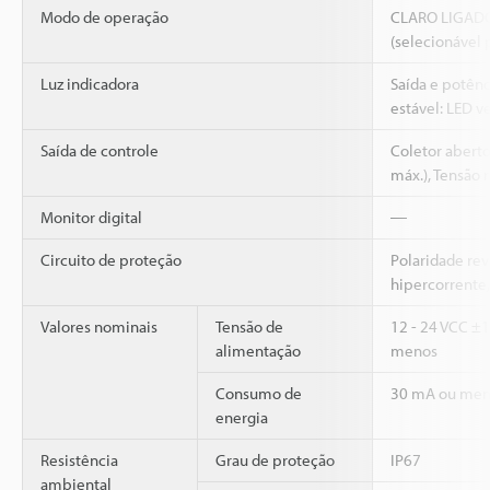
Modo de operação
CLARO LIGAD
(selecionável 
Luz indicadora
Saída e potênc
estável: LED v
Saída de controle
Coletor abert
máx.), Tensão 
Monitor digital
―
Circuito de proteção
Polaridade rev
hipercorrente,
Valores nominais
Tensão de
12 - 24 VCC ±1
alimentação
menos
Consumo de
30 mA ou men
energia
Resistência
Grau de proteção
IP67
ambiental