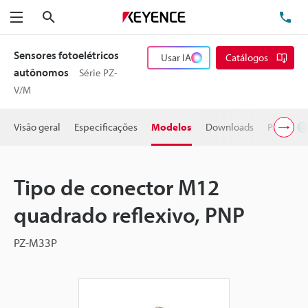
Pesquisa
TE
Menu
Sensores fotoelétricos
Usar IA
Catálogos
autônomos
Série PZ-
V/M
Visão geral
Especificações
Modelos
Downloads
Preço
Tipo de conector M12
quadrado reflexivo, PNP
PZ-M33P