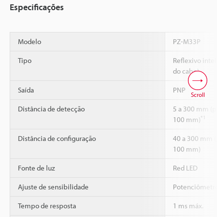
Especificações
Modelo
PZ-M33P
Tipo
Reflexivo inte
do cabo)
Saída
PNP
Scroll
Distância de detecção
5 a 300 mm (p
*1
100 mm)
Distância de configuração
40 a 300 mm (
100 mm)
Fonte de luz
Red LED
Ajuste de sensibilidade
Potenciômetro 
Tempo de resposta
1 ms máx.