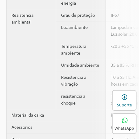
energia
Resistência
Grau de proteção
IP67
ambiental
Luz ambiente
Lâmpada incan
Luz solar: 20,
Temperatura
-20 a +55 °C (
ambiente
Umidade ambiente
35 a 85 % RH 
Resistência à
10 a 55 Hz, A
vibração
horas em cada 
2
A
resistência a
1,000 m/s
, 6
choque
direções X, Y e
Suporte
Material da caixa
Plástico refor
Acessórios
Refletor R-5
WhatsApp