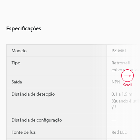
Especificações
Modelo
PZ-M61
Tipo
Retrorrefl
exivo polariza
Saída
NPN
Scroll
Distância de detecção
0,1 a 1,5 m
(Quando é utili
*1
)
Distância de configuração
―
Fonte de luz
Red LED