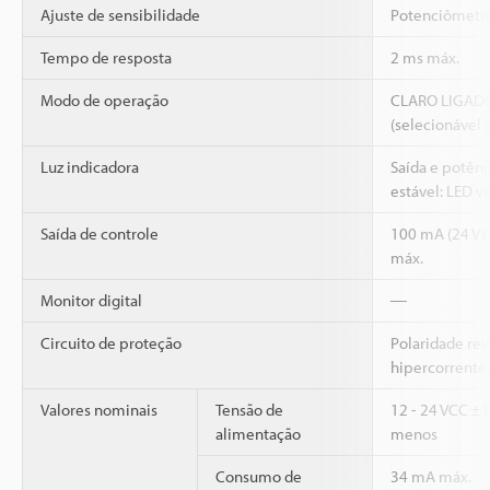
Ajuste de sensibilidade
Potenciômetro 
Tempo de resposta
2 ms máx.
Modo de operação
CLARO LIGAD
(selecionável 
Luz indicadora
Saída e potênc
estável: LED v
Saída de controle
100 mA (24 V) 
máx.
Monitor digital
―
Circuito de proteção
Polaridade rev
hipercorrente,
Valores nominais
Tensão de
12 - 24 VCC ±1
alimentação
menos
Consumo de
34 mA máx.