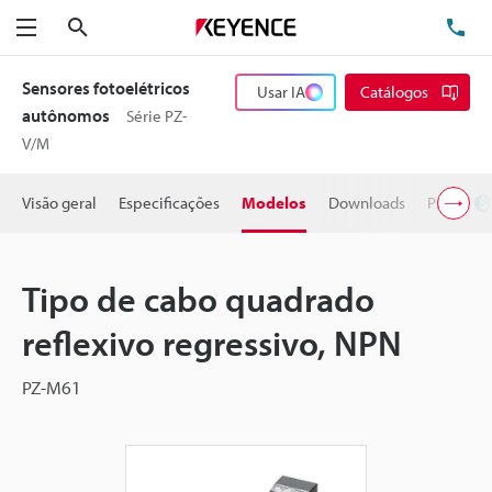
Pesquisa
TE
Menu
Sensores fotoelétricos
Usar IA
Catálogos
autônomos
Série PZ-
V/M
Visão geral
Especificações
Modelos
Downloads
Preço
Tipo de cabo quadrado
reflexivo regressivo, NPN
PZ-M61