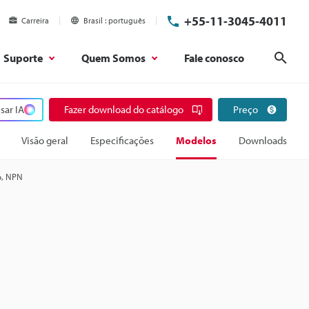
+55-11-3045-4011
Carreira
Brasil
português
Suporte
Quem Somos
Fale conosco
Pesq
sar IA
Fazer download do catálogo
Preço
Visão geral
Especificações
Modelos
Downloads
o, NPN