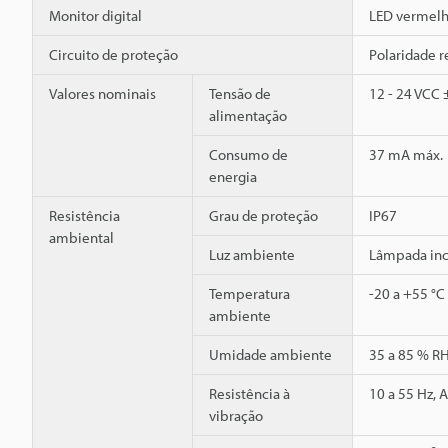
Monitor digital
LED vermelh
Circuito de proteção
Polaridade r
Valores nominais
Tensão de
12 - 24 VCC 
alimentação
Consumo de
37 mA máx.
energia
Resistência
Grau de proteção
IP67
ambiental
Luz ambiente
Lâmpada inca
Temperatura
-20 a +55 °C
ambiente
Umidade ambiente
35 a 85 % R
Resistência à
10 a 55 Hz, 
vibração