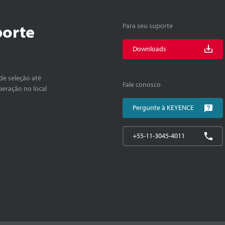
porte
Para seu suporte
Downloads
de seleção até
Fale conosco
peração no local
Pergunte à KEYENCE
+55-11-3045-4011