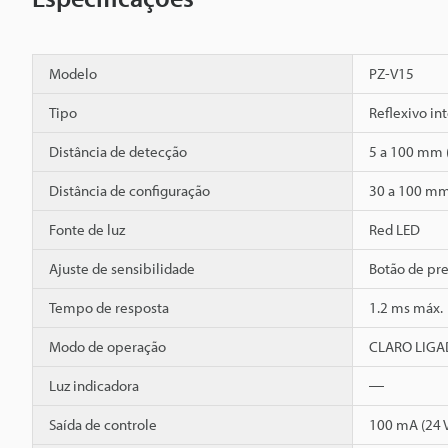
Modelo
PZ-V15
Tipo
Reflexivo in
Distância de detecção
5 a 100 mm 
Distância de configuração
30 a 100 mm
Fonte de luz
Red LED
Ajuste de sensibilidade
Botão de pr
Tempo de resposta
1.2 ms máx.
Modo de operação
CLARO LIGAD
Luz indicadora
―
Saída de controle
100 mA (24 V