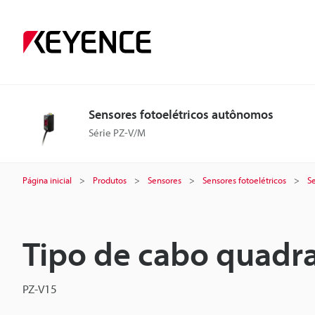
Sensores fotoelétricos autônomos
Série PZ-V/M
Página inicial
Produtos
Sensores
Sensores fotoelétricos
S
Tipo de cabo quadra
PZ-V15