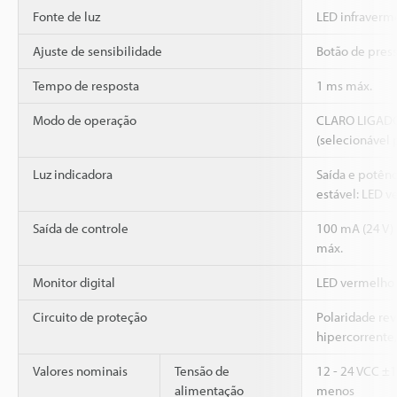
Fonte de luz
LED infraverm
Ajuste de sensibilidade
Botão de pres
Tempo de resposta
1 ms máx.
Modo de operação
CLARO LIGAD
(selecionável 
Luz indicadora
Saída e potênc
estável: LED v
Saída de controle
100 mA (24 V) 
máx.
Monitor digital
LED vermelho 
Circuito de proteção
Polaridade rev
hipercorrente,
Valores nominais
Tensão de
12 - 24 VCC ±1
alimentação
menos