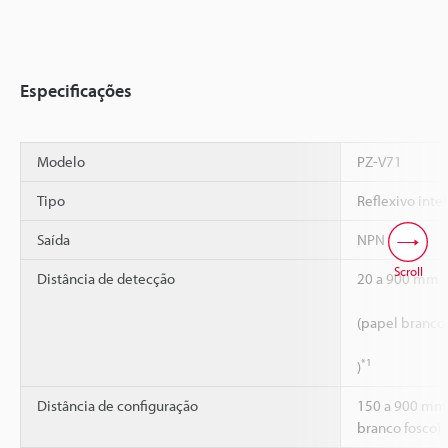
Especificações
Modelo
PZ-V71
Tipo
Reflexivo inte
Saída
NPN
Scroll
Distância de detecção
20 a 900 mm
(papel branco
*1
)
Distância de configuração
150 a 900 mm
branco fosco)