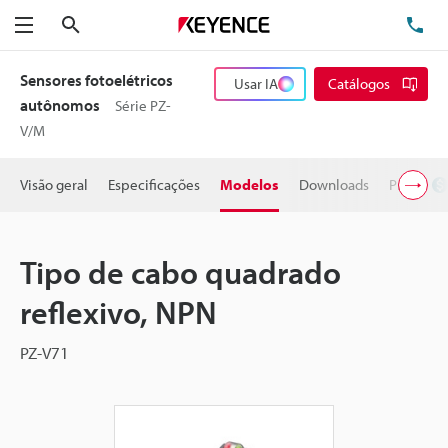
Pesquisa
TE
Menu
Sensores fotoelétricos
Usar IA
Catálogos
autônomos
Série PZ-
V/M
Visão geral
Especificações
Modelos
Downloads
Preço
Tipo de cabo quadrado
reflexivo, NPN
PZ-V71