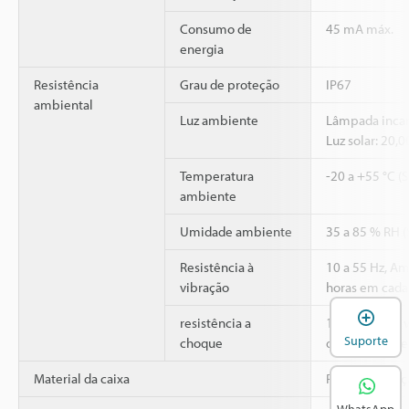
Consumo de
45 mA máx.
energia
Resistência
Grau de proteção
IP67
ambiental
Luz ambiente
Lâmpada incan
Luz solar: 20,
Temperatura
-20 a +55 °C (
ambiente
Umidade ambiente
35 a 85 % RH 
Resistência à
10 a 55 Hz, A
vibração
horas em cada 
A
2
resistência a
1,000 m/s
, 6
Suporte
choque
direções X, Y e
Material da caixa
Plástico refor
WhatsApp