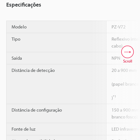
Especificações
Modelo
PZ-V72
Tipo
Reflexivo inte
cabo)
Saída
NPN
Scroll
Distância de detecção
20 a 900 mm
(papel branco
*1
)
Distância de configuração
150 a 900 mm
branco fosco)
Fonte de luz
LED infraverm