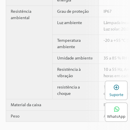
Resistência
Grau de proteção
IP67
ambiental
Luz ambiente
Lâmpada incan
Luz solar: 20,
Temperatura
-20 a +55 °C (
ambiente
Umidade ambiente
35 a 85 % RH 
Resistência à
10 a 55 Hz, A
vibração
horas em cada 
A
2
resistência a
1,000 m/s
, 6
choque
direções X, Y e
Suporte
Material da caixa
Plástico refor
Peso
Aprox. 30 g
WhatsApp