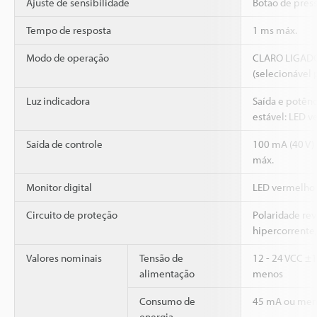
Ajuste de sensibilidade
Botão de pres
Tempo de resposta
1 ms máx.
Modo de operação
CLARO LIGAD
(selecionável 
Luz indicadora
Saída e potênc
estável: LED v
Saída de controle
100 mA (40 V) 
máx.
Monitor digital
LED vermelho 
Circuito de proteção
Polaridade rev
hipercorrente,
Valores nominais
Tensão de
12 - 24 VCC ±1
alimentação
menos
Consumo de
45 mA ou men
energia