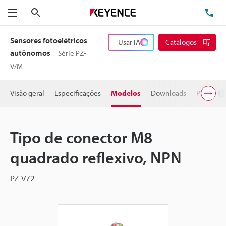
Pesquisa
TE
Menu
Sensores fotoelétricos
Usar IA
Catálogos
autônomos
Série PZ-
V/M
Visão geral
Especificações
Modelos
Downloads
Preço
Tipo de conector M8
quadrado reflexivo, NPN
PZ-V72