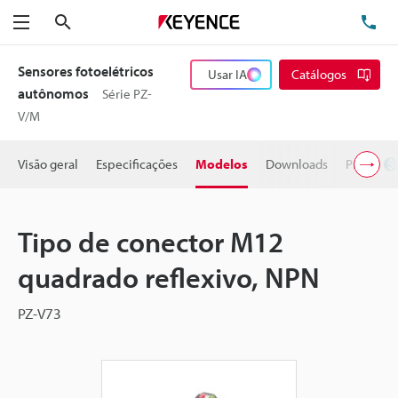
Pesquisa
TE
Menu
Sensores fotoelétricos
Usar IA
Catálogos
autônomos
Série PZ-
V/M
Visão geral
Especificações
Modelos
Downloads
Preço
Tipo de conector M12
quadrado reflexivo, NPN
PZ-V73