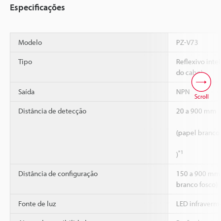
Especificações
Modelo
PZ-V73
Tipo
Reflexivo inte
do cabo)
Saída
NPN
Scroll
Distância de detecção
20 a 900 mm
(papel branco
*1
)
Distância de configuração
150 a 900 mm
branco fosco)
Fonte de luz
LED infraverm