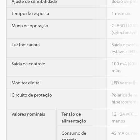
Ajuste de sensibilidade
Botão de pres
Tempo de resposta
1 ms máx.
Modo de operação
CLARO LIGAD
(selecionável 
Luz indicadora
Saída e potênc
estável: LED v
Saída de controle
100 mA (40 V) 
máx.
Monitor digital
LED vermelho 
Circuito de proteção
Polaridade rev
hipercorrente,
Valores nominais
Tensão de
12 - 24 VCC ±1
alimentação
menos
Consumo de
45 mA ou men
energia