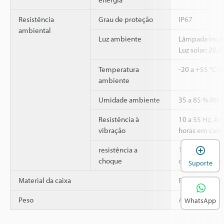
Resistência
Grau de proteção
IP67
ambiental
Luz ambiente
Lâmpada incan
Luz solar: 20,
Temperatura
-20 a +55 °C (
ambiente
Umidade ambiente
35 a 85 % RH 
Resistência à
10 a 55 Hz, A
vibração
horas em cada 
A
2
resistência a
1,000 m/s
, 6
choque
direções X, Y e
Suporte
Material da caixa
Plástico refor
Peso
Aprox. 40 g
WhatsApp