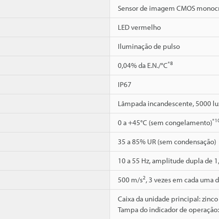
Sensor de imagem CMOS monoc
LED vermelho
Iluminação de pulso
*8
0,04% da E.N./°C
IP67
Lâmpada incandescente, 5000 l
*1
0 a +45°C (sem congelamento)
35 a 85% UR (sem condensação)
10 a 55 Hz, amplitude dupla de 1
2
500 m/s
, 3 vezes em cada uma d
Caixa da unidade principal: zinco 
Tampa do indicador de operação: 