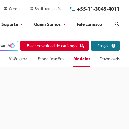
+55-11-3045-4011
Carreira
Brasil
português
Suporte
Quem Somos
Fale conosco
Pesq
sar IA
Fazer download do catálogo
Preço
Visão geral
Especificações
Modelos
Downloads