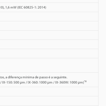
0), 1,6 mW (IEC 60825-1: 2014)
tos, a diferença mínima de passo é a seguinte.
*6
 / IX-150: 500 μm / IX-360: 1000 μm / IX-360W: 1000 μm)