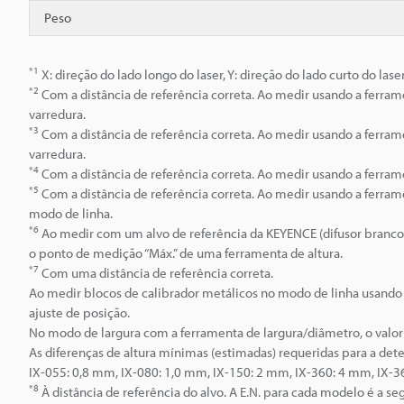
Peso
*1
X: direção do lado longo do laser, Y: direção do lado curto do lase
*2
Com a distância de referência correta. Ao medir usando a ferra
varredura.
*3
Com a distância de referência correta. Ao medir usando a ferra
varredura.
*4
Com a distância de referência correta. Ao medir usando a ferram
*5
Com a distância de referência correta. Ao medir usando a ferram
modo de linha.
*6
Ao medir com um alvo de referência da KEYENCE (difusor branco)
o ponto de medição “Máx.” de uma ferramenta de altura.
*7
Com uma distância de referência correta.
Ao medir blocos de calibrador metálicos no modo de linha usando
ajuste de posição.
No modo de largura com a ferramenta de largura/diâmetro, o valo
As diferenças de altura mínimas (estimadas) requeridas para a dete
IX-055: 0,8 mm, IX-080: 1,0 mm, IX-150: 2 mm, IX-360: 4 mm, IX
*8
À distância de referência do alvo. A E.N. para cada modelo é a se