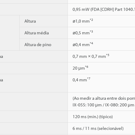
0,95 mW (FDA [CDRH] Part 1040.1
*2
Altura
ø1,0 mm
*3
Altura média
ø0,5 mm
*4
Altura de pino
ø0,4 mm
*5
ha
0,7 mm × 0,7 mm
*6
20 μm
*7
ha
0,4 mm
(Ao medir a altura entre dois pon
IX-055: 100 μm / IX-080: 200 μm
120 ms (mín.) (típico)
6 ms / 11 ms (selecionável)