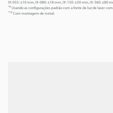
IX-055: ±10 mm, IX-080: ±18 mm, IX-150: ±50 mm, IX-360: ±80 
*9
Usando as configurações padrão com a fonte de luz de laser com
*10
Com montagem de metal.