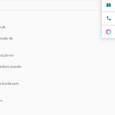
o de
 modo de
osição no
redura usando
da borda sem
s.