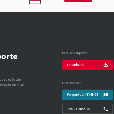
porte
Para seu suporte
Downloads
de seleção até
Fale conosco
peração no local
Pergunte à KEYENCE
+55-11-3045-4011