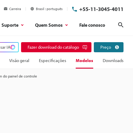
+55-11-3045-4011
Carreira
Brasil
português
Suporte
Quem Somos
Fale conosco
Pesq
sar IA
Fazer download do catálogo
Preço
Visão geral
Especificações
Modelos
Downloads
 do painel de controle