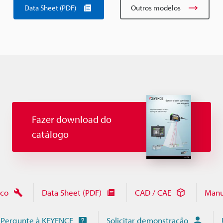
Data Sheet (PDF)
Outros modelos
Fazer download do
catálogo
ico
Data Sheet (PDF)
CAD / CAE
Manu
Pergunte à KEYENCE
Solicitar demonstração