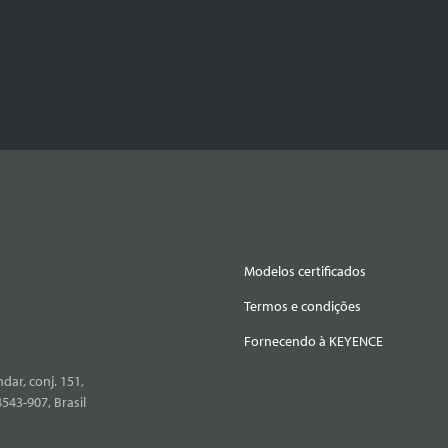
Modelos certificados
Termos e condições
Fornecendo à KEYENCE
dar, conj. 151,
4543-907, Brasil