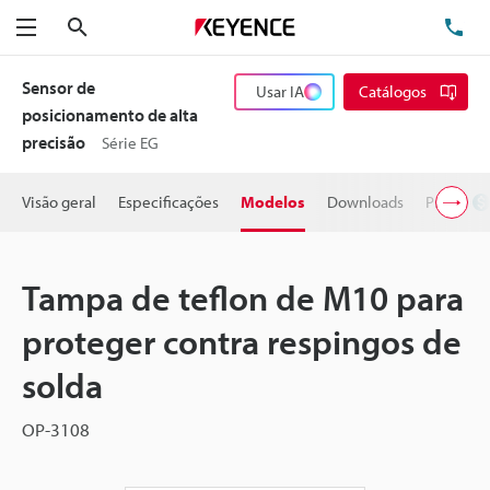
Pesquisa
TE
Menu
Sensor de
Usar IA
Catálogos
posicionamento de alta
precisão
Série EG
Visão geral
Especificações
Modelos
Downloads
Preço
Tampa de teflon de M10 para
proteger contra respingos de
solda
OP-3108