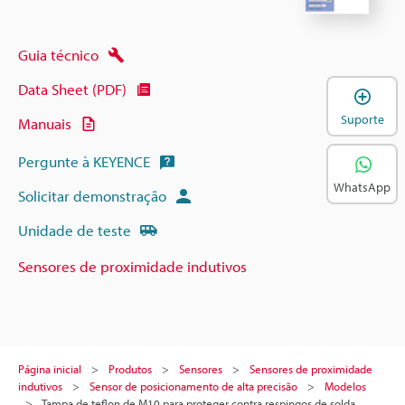
Guia técnico
Data Sheet (PDF)
A
Suporte
Manuais
Pergunte à KEYENCE
WhatsApp
Solicitar demonstração
Unidade de teste
Sensores de proximidade indutivos
Página inicial
Produtos
Sensores
Sensores de proximidade
indutivos
Sensor de posicionamento de alta precisão
Modelos
Tampa de teflon de M10 para proteger contra respingos de solda