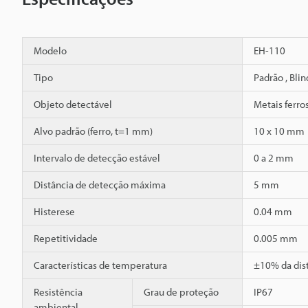
Modelo
EH-110
Tipo
Padrão , Bli
Objeto detectável
Metais ferro
Alvo padrão (ferro, t=1 mm)
10 x 10 mm
Intervalo de detecção estável
0 a 2 mm
Distância de detecção máxima
5 mm
Histerese
0.04 mm
Repetitividade
0.005 mm
Características de temperatura
±10% da dis
Resistência
Grau de proteção
IP67
ambiental