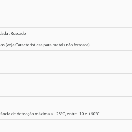
ndada , Roscado
sos (veja Características para metais não ferrosos)
tância de detecção máxima a +23°C, entre -10 e +60°C