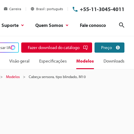
+55-11-3045-4011
Carreira
Brasil
português
Suporte
Quem Somos
Fale conosco
Pesq
sar IA
Fazer download do catálogo
Preço
Visão geral
Especificações
Modelos
Downloads
Modelos
Cabeça sensora, tipo blindado, M10