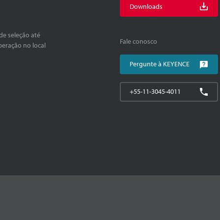
Downloads
de seleção até
Fale conosco
peração no local
Pergunte à KEYENCE
+55-11-3045-4011