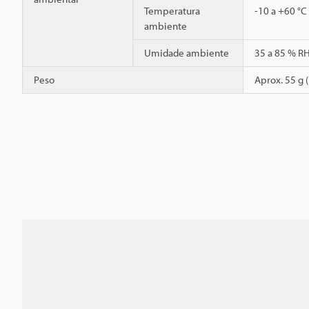
Temperatura
-10 a +60 °C
ambiente
Umidade ambiente
35 a 85 % R
Peso
Aprox. 55 g 