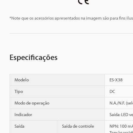
*Note que os acessórios apresentados na imagem são para fins ilus
Especificações
Modelo
ES-X38
Tipo
DC
Modo de operação
N.A./N.F. (se
Indicador
Saída: LED 
Saída
Saída de controle
NPN: 100 mA
Tensão resid