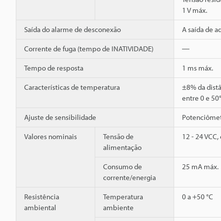
1 V máx.
Saída do alarme de desconexão
A saída de a
Corrente de fuga (tempo de INATIVIDADE)
―
Tempo de resposta
1 ms máx.
Características de temperatura
±8% da distâ
entre 0 e 50
Ajuste de sensibilidade
Potenciômet
Valores nominais
Tensão de
12 - 24 VCC,
alimentação
Consumo de
25 mA máx.
corrente/energia
Resistência
Temperatura
0 a +50 °C
ambiental
ambiente