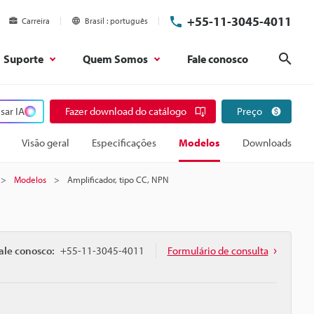
+55-11-3045-4011
Carreira
Brasil
português
Suporte
Quem Somos
Fale conosco
Pesq
sar IA
Fazer download do catálogo
Preço
Visão geral
Especificações
Modelos
Downloads
Modelos
Amplificador, tipo CC, NPN
ale conosco:
+55-11-3045-4011
Formulário de consulta