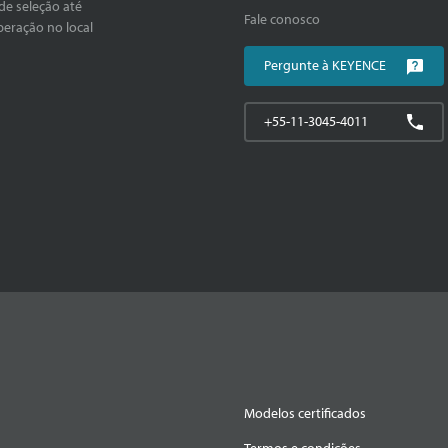
de seleção até
Fale conosco
peração no local
Pergunte à KEYENCE
+55-11-3045-4011
Modelos certificados
Termos e condições