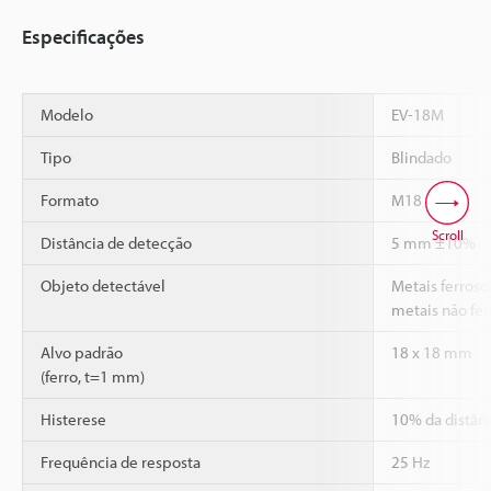
Especificações
Modelo
EV-18M
Tipo
Blindado
Formato
M18
Scroll
Distância de detecção
5 mm ±10%
Objeto detectável
Metais ferrosos
metais não fer
Alvo padrão
18 x 18 mm
(ferro, t=1 mm)
Histerese
10% da distân
Frequência de resposta
25 Hz