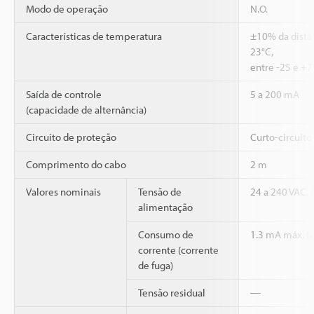
Modo de operação
N.O.
Características de temperatura
±10% da distâ
23°C,
entre -25 e +
Saída de controle
5 a 200 mA
(capacidade de alternância)
Circuito de proteção
Curto-circuito
Comprimento do cabo
2 m
Valores nominais
Tensão de
24 a 240 VAC, 
alimentação
Consumo de
1.3 mA máx. (a
corrente (corrente
de fuga)
Tensão residual
―