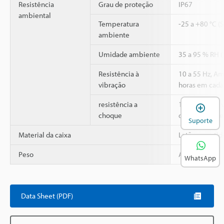
Resistência
Grau de proteção
IP67
ambiental
Temperatura
-25 a +80 °C (
ambiente
Umidade ambiente
35 a 95 % RH 
Resistência à
10 a 55 Hz, A
vibração
horas em cada 
2
resistência a
1,000 m/s
, 3
A
choque
direções X, Y e
Suporte
Material da caixa
Latão revestid
Peso
Aprox. 150 g
WhatsApp
Data Sheet (PDF)