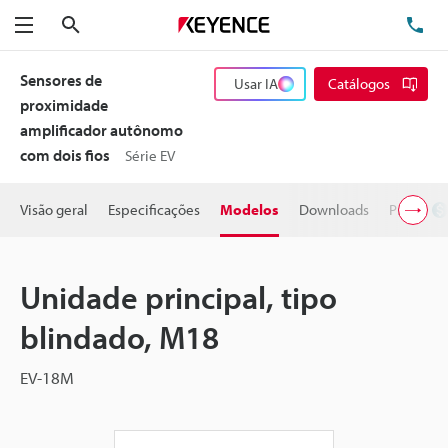
Pesquisa
TE
Menu
Sensores de
Usar IA
Catálogos
proximidade
amplificador autônomo
com dois fios
Série EV
Visão geral
Especificações
Modelos
Downloads
Preço
Unidade principal, tipo
blindado, M18
EV-18M