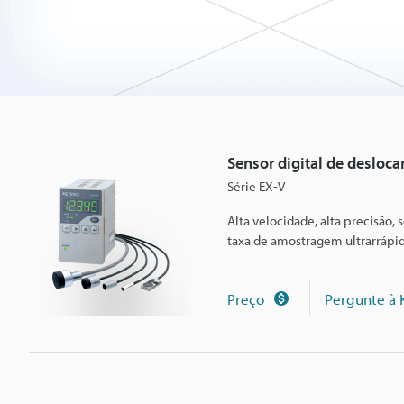
d
e
s
Sensor digital de desloc
l
Série EX-V
Alta velocidade, alta precisão
o
taxa de amostragem ultrarrápi
c
Preço
Pergunte à
a