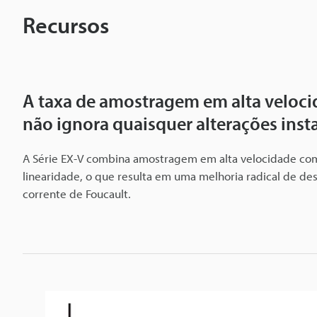
m
Recursos
e
n
A taxa de amostragem em alta veloc
t
não ignora quaisquer alterações ins
A Série EX-V combina amostragem em alta velocidade co
o
linearidade, o que resulta em uma melhoria radical de d
corrente de Foucault.
i
n
d