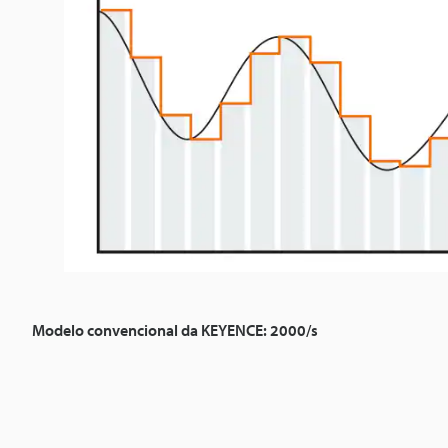
u
t
i
v
o
S
Modelo convencional da KEYENCE: 2000/s
é
r
i
e