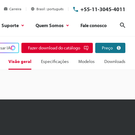
+55-11-3045-4011
Carreira
Brasil
português
Suporte
Quem Somos
Fale conosco
Pesq
sar IA
Fazer download do catálogo
Preço
Visão geral
Especificações
Modelos
Downloads