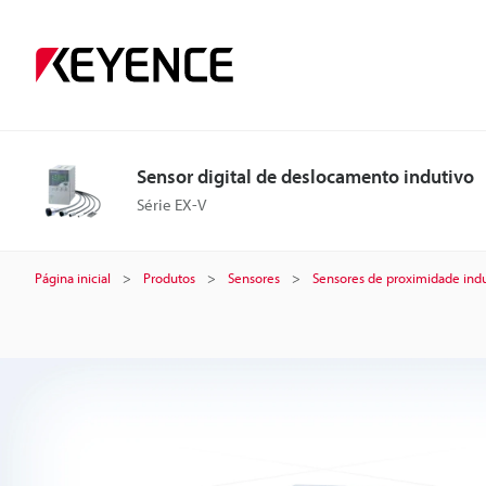
S
e
n
Sensor digital de deslocamento indutivo
s
Série EX-V
o
Página inicial
Produtos
Sensores
Sensores de proximidade indu
r
d