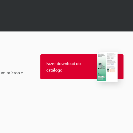
Fazer download do
catálogo
e um mícron e