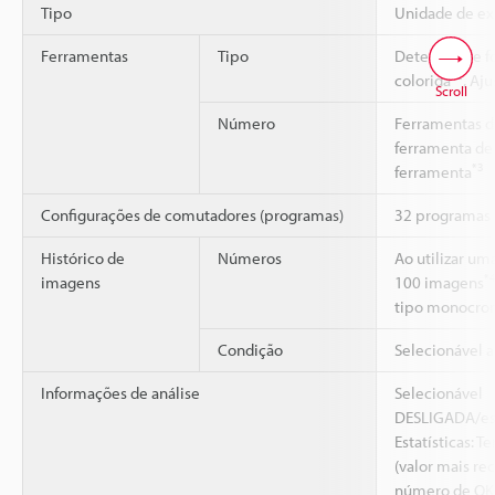
Tipo
Unidade de e
Ferramentas
Tipo
Detecção de f
*2
colorida
, Aj
Scroll
Número
Ferramentas d
ferramenta de 
*3
ferramenta
Configurações de comutadores (programas)
32 programas
Histórico de
Números
Ao utilizar um
*
imagens
100 imagens
tipo monocrom
Condição
Selecionável 
Informações de análise
Selecionável
DESLIGADA/est
Estatísticas:
(valor mais re
número de OK