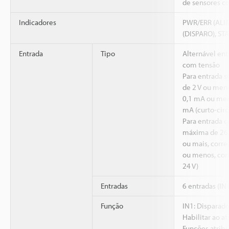
de sensores co
Indicadores
PWR/ERR (ALIM
(DISPARO), ST
Entrada
Tipo
Alternável en
com tensão
Para entrada 
de 2 V ou men
0,1 mA ou men
mA (curto-circ
Para entrada 
máxima de 26,
ou mais, corr
ou menos, cor
24 V)
Entradas
6 entradas (IN1
Função
IN1: Disparado
Habilitar ao a
Funções atribu