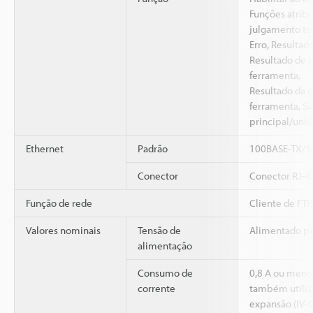
Funções atribu
julgamento t
Erro, Resultad
Resultado de 
ferramenta,
Resultado da o
ferramenta, Sa
principal/uni
Ethernet
Padrão
100BASE-TX/1
Conector
Conector RJ-4
Função de rede
Cliente de FT
Valores nominais
Tensão de
Alimentado pe
alimentação
Consumo de
0,8 A ou meno
corrente
também utiliz
expansão (IV-G