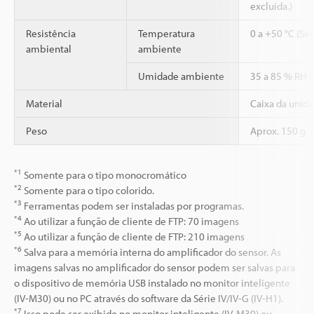
excluída.)
Resistência
Temperatura
0 a +50 °C (Se
ambiental
ambiente
Umidade ambiente
35 a 85 % RH 
Material
Caixa da unida
Peso
Aprox. 150 g
*1
Somente para o tipo monocromático
*2
Somente para o tipo colorido.
*3
Ferramentas podem ser instaladas por programas.
*4
Ao utilizar a função de cliente de FTP: 70 imagens
*5
Ao utilizar a função de cliente de FTP: 210 imagens
*6
Salva para a memória interna do amplificador do sensor. As
imagens salvas no amplificador do sensor podem ser salvas para
o dispositivo de memória USB instalado no monitor inteligente
(IV-M30) ou no PC através do software da Série IV/IV-G (IV-H1).
*7
Isso pode ser exibido no monitor inteligente (IV-M30) ou