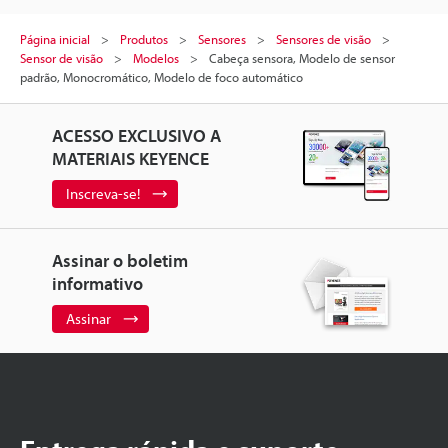
Página inicial
Produtos
Sensores
Sensores de visão
Sensor de visão
Modelos
Cabeça sensora, Modelo de sensor
padrão, Monocromático, Modelo de foco automático
ACESSO EXCLUSIVO A
MATERIAIS KEYENCE
Inscreva-se!
Assinar o boletim
informativo
Assinar