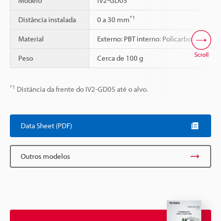
Modelo
IV2-GD05
*1
Distância instalada
0 a 30 mm
Material
Externo: PBT interno: Policarbonato
Scroll
Peso
Cerca de 100 g
*1
Distância da frente do IV2-GD05 até o alvo.
Data Sheet (PDF)
Outros modelos