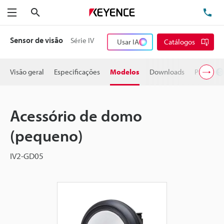
Pesquisa
TE
Menu
Sensor de visão
Série IV
Usar IA
Catálogos
Visão geral
Especificações
Modelos
Downloads
Preço
Acessório de domo
(pequeno)
IV2-GD05