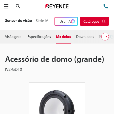
Pesquisa
TE
Menu
Sensor de visão
Série IV
Usar IA
Catálogos
Visão geral
Especificações
Modelos
Downloads
Preço
Acessório de domo (grande)
IV2-GD10