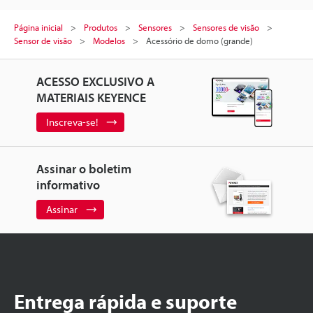
Página inicial
Produtos
Sensores
Sensores de visão
Sensor de visão
Modelos
Acessório de domo (grande)
ACESSO EXCLUSIVO A
MATERIAIS KEYENCE
Inscreva-se!
Assinar o boletim
informativo
Assinar
Entrega rápida e suporte