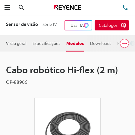
Pesquisa
TE
Menu
Sensor de visão
Série IV
Usar IA
Catálogos
Visão geral
Especificações
Modelos
Downloads
Preço
Cabo robótico Hi-flex (2 m)
OP-88966