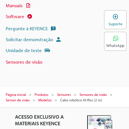
Manuais
A
Software
Suporte
Pergunte à KEYENCE
Solicitar demonstração
WhatsApp
Unidade de teste
Sensores de visão
Página inicial
Produtos
Sensores
Sensores de visão
Sensor de visão
Modelos
Cabo robótico Hi-flex (2 m)
ACESSO EXCLUSIVO A
MATERIAIS KEYENCE