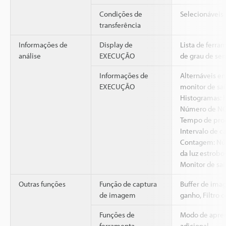
Condições de
Selecionáveis
transferência
Informações de
Display de
Lista de ferra
análise
EXECUÇÃO
de grau de se
Informações de
Alternáveis e
EXECUÇÃO
monitor de sa
Histogramas: H
Número de N
Tempo de proc
Intervalo de c
Contagem: Núm
da luz estrobo
Monitor de sa
Outras funções
Função de captura
Buffer de imag
de imagem
ganho, Filtro 
Funções de
Modo de apren
ferramenta
adicional