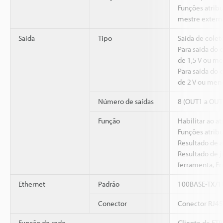
Funções atrib
mestre extern
Saída
Tipo
Saída de colet
Para saída do
de 1,5 V ou m
Para saída do
de 2 V ou men
Número de saídas
8 (OUT1 a OUT
Função
Habilitar ao a
Funções atribu
Resultado de a
Resultado de 
ferramenta, Er
Ethernet
Padrão
100BASE-TX/1
Conector
Conector RJ45
Função de rede
Cliente de FTP