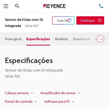
Pesquisa
TE
Menu
Sensor de Visão com IA
Usar IA
Catálogos
integrada
Série IV2
Visão geral
Especificações
Modelos
Downloads
Suporte 
Especificações
Sensor de Visão com IA integrada
Série IV2
Cabeça sensora
Amplificador do sensor
Painel de controle
Software para PC