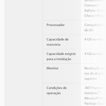
Coreano /
Italiano / Fran
Checo / Húngar
Processador
Compatível co
do SO
Capacidade de
4 GB ou mai
memória
Capacidade exigida
4 GB ou mais
para a instalação
Monitor
Resolução de 1
cor do display:
superior
Condições de
.NET Framework
*3
operação
instalado
Microsoft Visu
Package Update