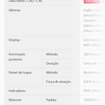
Data Sheet / CAD / CAE
Data Sheet
Idiomas
Inglês / Japon
(simplificado) 
Coreano /
Italiano / Fran
Checo / Húngar
Display
LCD colorido T
640 x 480 pon
Iluminação
Método
LED branco
posterior
Duração
Cerca de 50.00
Painel de toque
Método
Resistência an
Força de atuação
0,8 N ou meno
Indicadores
PWR, SENSOR
Ethernet
Padrão
100BASE-TX/1