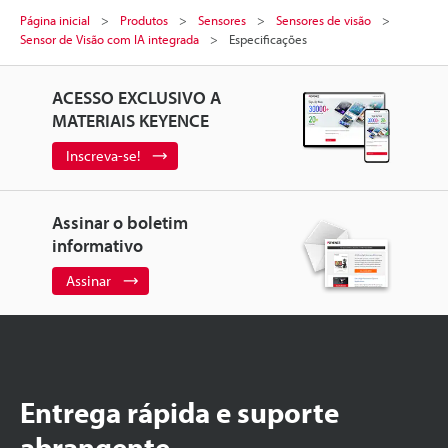
Página inicial
Produtos
Sensores
Sensores de visão
Sensor de Visão com IA integrada
Especificações
ACESSO EXCLUSIVO A
MATERIAIS KEYENCE
Inscreva-se!
Assinar o boletim
informativo
Assinar
Entrega rápida e suporte
abrangente