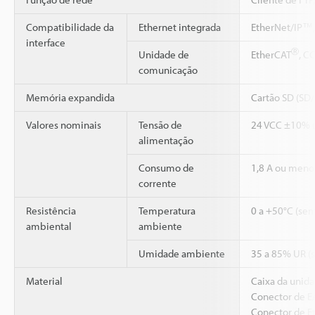
Compatibilidade da
Ethernet integrada
EtherNet/IP™,
interface
Ⓡ
Unidade de
EtherCAT
, C
comunicação
Memória expandida
Cartão SD (SD
Valores nominais
Tensão de
24 VCC ±10% (
alimentação
Consumo de
1,8 A ou menos
corrente
Resistência
Temperatura
0 a +50°C (se
ambiental
ambiente
Umidade ambiente
35 a 85% UR (
Material
Caixa da unida
Conector de E/
Conector de Et