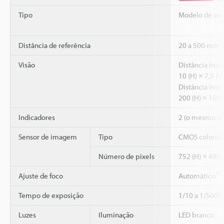
Tipo
Modelo de sen
Distância de referência
20 a 500 mm
Visão
Distância inst
10 (H) × 7,5 (
Distância inst
200 (H) × 150
Indicadores
2 (o mesmo di
Sensor de imagem
Tipo
CMOS colorido 
Número de pixels
752 (H) × 480 
*1
Ajuste de foco
Automático
Tempo de exposição
1/10 a 1/5000
Luzes
Iluminação
LED branco