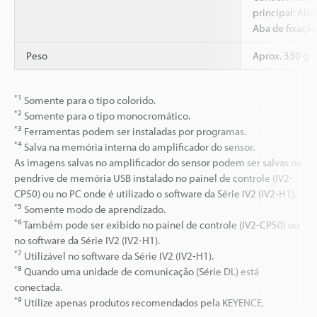
principal: Alu
Aba de fixação
Peso
Aprox. 330 g
*1
Somente para o tipo colorido.
*2
Somente para o tipo monocromático.
*3
Ferramentas podem ser instaladas por programas.
*4
Salva na memória interna do amplificador do sensor.
As imagens salvas no amplificador do sensor podem ser salvas no
pendrive de memória USB instalado no painel de controle (IV2-
CP50) ou no PC onde é utilizado o software da Série IV2 (IV2-H1).
*5
Somente modo de aprendizado.
*6
Também pode ser exibido no painel de controle (IV2-CP50) ou
no software da Série IV2 (IV2-H1).
*7
Utilizável no software da Série IV2 (IV2-H1).
*8
Quando uma unidade de comunicação (Série DL) está
conectada.
*9
Utilize apenas produtos recomendados pela KEYENCE.