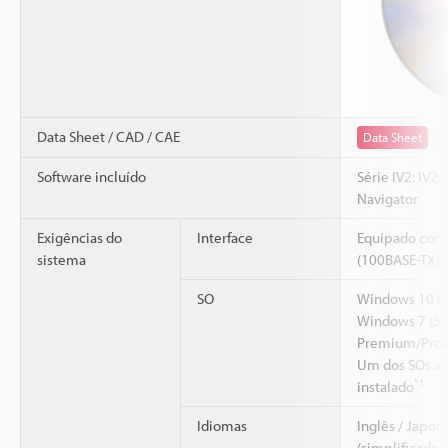
Data Sheet / CAD / CAE
Data Sheet
Software incluído
Série IV2: IV2-
Navigator
Exigências do
Interface
Equipado com 
sistema
(100BASE-TX)
SO
Windows 10 H
Windows 7 (SP
Premium/Profe
Um dos SOs ac
*1
instalado
Idiomas
Inglês / Japon
(simplificado) 