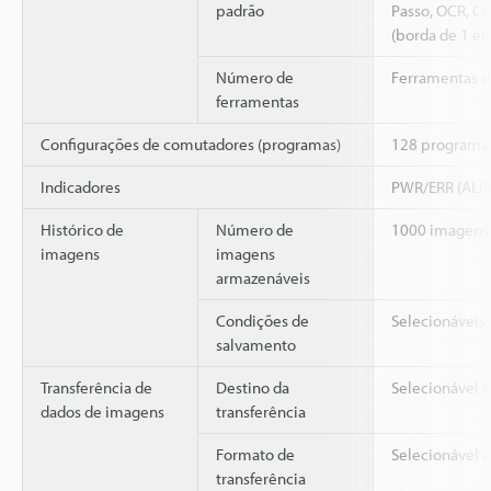
padrão
Passo, OCR, Co
(borda de 1 ei
Número de
Ferramentas de
ferramentas
Configurações de comutadores (programas)
128 programas 
Indicadores
PWR/ERR (ALIM
Histórico de
Número de
1000 imagens
imagens
imagens
armazenáveis
Condições de
Selecionáveis
salvamento
Transferência de
Destino da
Selecionável e
dados de imagens
transferência
Formato de
Selecionável e
transferência