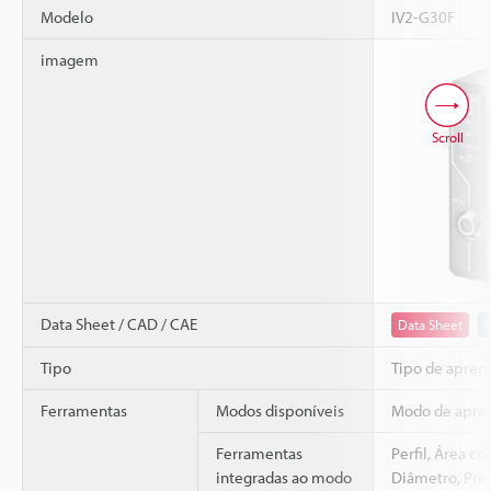
Modelo
IV2-G30F
imagem
Scroll
Data Sheet / CAD / CAE
Data Sheet
Tipo
Tipo de apren
Ferramentas
Modos disponíveis
Modo de apren
Ferramentas
Perfil, Área co
integradas ao modo
Diâmetro, Pre