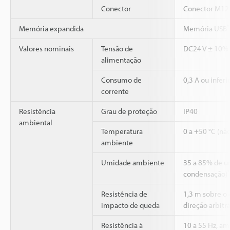
Conector
Conector M12 
*
Memória expandida
Memória USB
Valores nominais
Tensão de
DC24 V ± 10% 
alimentação
Consumo de
0,3 A ou inferi
corrente
Resistência
Grau de proteção
IP40
ambiental
Temperatura
0 a +50 °C (nã
ambiente
Umidade ambiente
35 a 85% de u
condensação)
Resistência de
1,3 m sobre o 
impacto de queda
direção arbitrá
Resistência à
10 a 55 Hz, am