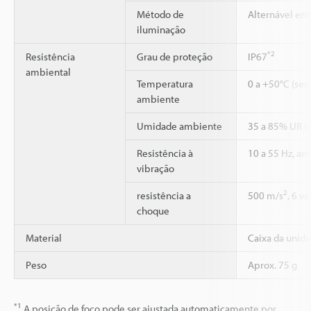
Método de
Alternável ent
iluminação
*2
Resistência
Grau de proteção
IP67
ambiental
Temperatura
0 a +50°C (se
ambiente
Umidade ambiente
35 a 85% UR (
Resistência à
10 a 55 Hz, am
vibração
2
resistência a
500 m/s
, 6 v
choque
Material
Caixa da unida
Peso
Aprox. 75 g
*1
A posição de foco pode ser ajustada automaticamente por