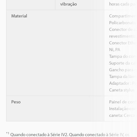
vibração
horas cada para
Material
Compartimento
Policarbonato
Conector de a
revestimento 
Conector Ether
Ni, PA
Tampa do cone
Suporte da can
Gancho para o
Tampa da lâmp
Adaptador : P
Caneta stylus 
Peso
Painel de cont
Instalação com
caneta: Cerca 
*1
Quando conectado à Série IV2. Quando conectado à Série IV, os