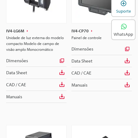
A
Suporte
IV4-LG6M
IV4-CP70
WhatsApp
Unidade de luz externa do modelo
Painel de controle
compacto Modelo de campo de
Dimensões
visão amplo Monocromático
Dimensões
Data Sheet
Data Sheet
CAD / CAE
CAD / CAE
Manuais
Manuais