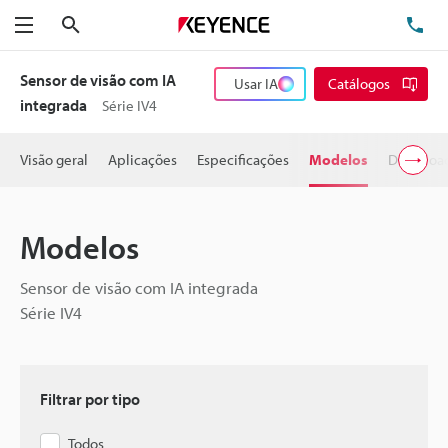
Pesquisa
TE
Menu
Sensor de visão com IA
Usar IA
Catálogos
integrada
Série IV4
Visão geral
Aplicações
Especificações
Modelos
Downloa
Modelos
Sensor de visão com IA integrada
Série IV4
Filtrar por tipo
Todos