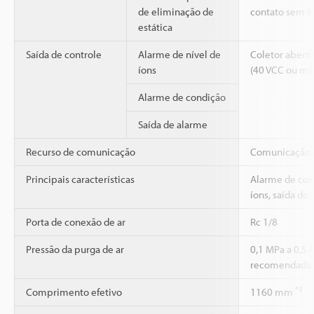
de eliminação de
contato sem t
estática
Saída de controle
Alarme de nível de
Coletor abert
íons
(40 VCC ou me
Alarme de condição
Saída de alarme
Recurso de comunicação
Comunicação 
Principais características
Alarme de cond
íons, saída do
Porta de conexão de ar
Rc 1/8
Pressão da purga de ar
0,1 MPa a 0,5
recomendada 
*3
Comprimento efetivo
1160 mm