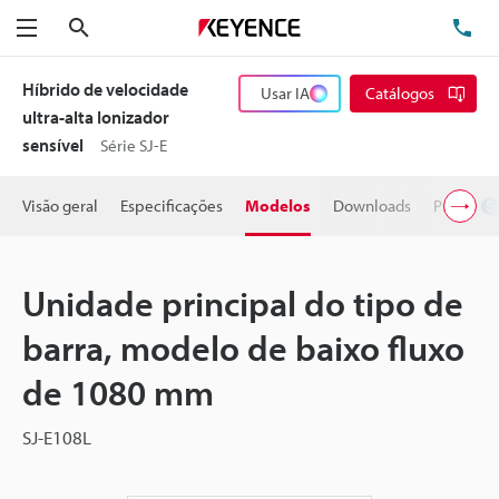
Pesquisa
TE
Menu
Híbrido de velocidade
Usar IA
Catálogos
ultra-alta Ionizador
sensível
Série SJ-E
Visão geral
Especificações
Modelos
Downloads
Preço
Unidade principal do tipo de
barra, modelo de baixo fluxo
de 1080 mm
SJ-E108L