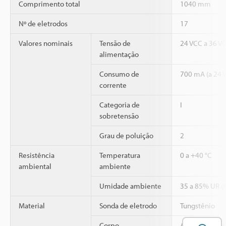
Comprimento total
1040 mm
Nº de eletrodos
17
Valores nominais
Tensão de
24 VCC a 36 
alimentação
Consumo de
700 mA (a 24 V
corrente
Categoria de
I
sobretensão
Grau de poluição
2
Resistência
Temperatura
0 a +40 °C
ambiental
ambiente
Umidade ambiente
35 a 85% UR (
Material
Sonda de eletrodo
Tungstênio
Corpo
ABS/PBT/PP/L
A