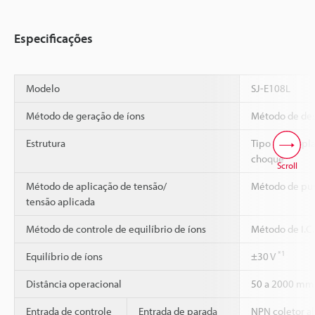
Especificações
Modelo
SJ-E108L
Método de geração de íons
Método de des
Estrutura
Tipo de acopl
choque
Scroll
Método de aplicação de tensão/
Método de pu
tensão aplicada
Método de controle de equilíbrio de íons
Método de I.C.
*1
Equilíbrio de íons
±30 V
Distância operacional
50 a 2000 mm
Entrada de controle
Entrada de parada
NPN coletor ab