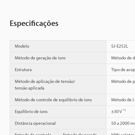
Especificações
Modelo
SJ-E252L
Método de geração de íons
Método de d
Estrutura
Tipo de aco
Método de aplicação de tensão/
Método de p
tensão aplicada
Método de controle de equilíbrio de íons
Método de I.
*1
Equilíbrio de íons
±30 V
Distância operacional
50 a 2000 
Entrada de controle
Entrada de parada
NPN coletor 