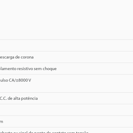
escarga de corona
plamento resistivo sem choque
ulso CA/±8000 V
C.C. de alta potência
mm
aberto ou sinal do ponto de contato sem tensão