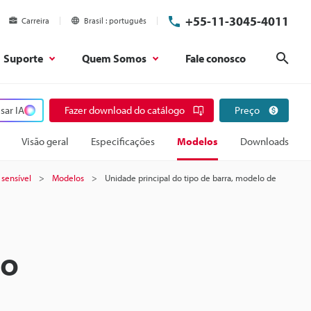
+55-11-3045-4011
Carreira
Brasil
português
Suporte
Quem Somos
Fale conosco
Pesq
sar IA
Fazer download do catálogo
Preço
Visão geral
Especificações
Modelos
Downloads
 sensível
Modelos
Unidade principal do tipo de barra, modelo de
lo