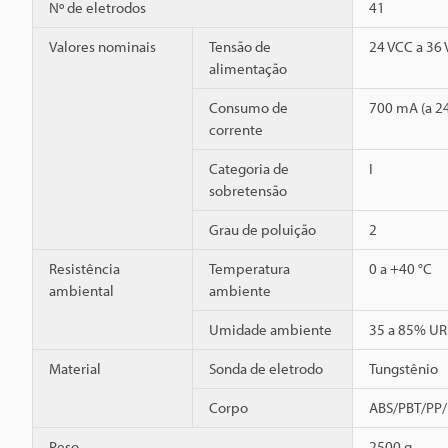
Nº de eletrodos
41
Valores nominais
Tensão de
24 VCC a 36
alimentação
Consumo de
700 mA (a 24
corrente
Categoria de
I
sobretensão
Grau de poluição
2
Resistência
Temperatura
0 a +40 °C
ambiental
ambiente
Umidade ambiente
35 a 85% UR
Material
Sonda de eletrodo
Tungstênio
Corpo
ABS/PBT/PP/
Peso
2500 g