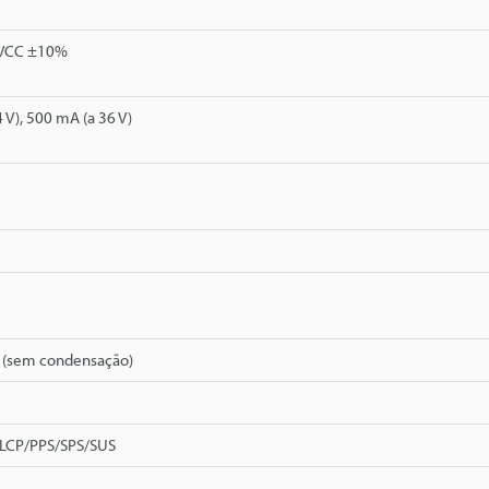
 VCC ±10%
 V), 500 mA (a 36 V)
 (sem condensação)
LCP/PPS/SPS/SUS