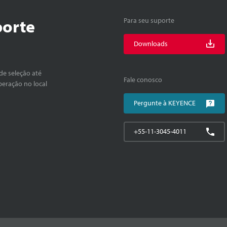
porte
Para seu suporte
Downloads
de seleção até
Fale conosco
peração no local
Pergunte à KEYENCE
+55-11-3045-4011