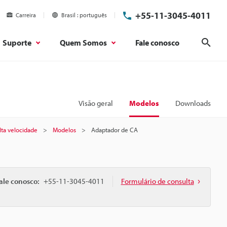
+55-11-3045-4011
Carreira
Brasil
português
Suporte
Quem Somos
Fale conosco
Pesq
Visão geral
Modelos
Downloads
lta velocidade
Modelos
Adaptador de CA
ale conosco:
+55-11-3045-4011
Formulário de consulta