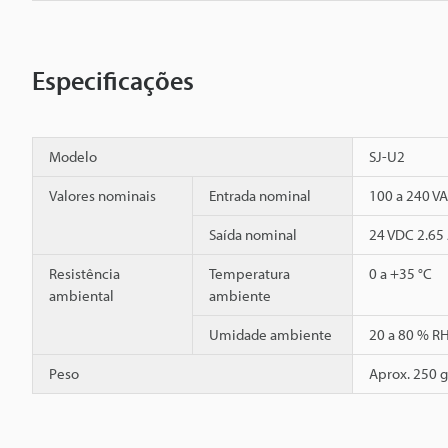
Especificações
Modelo
SJ-U2
Valores nominais
Entrada nominal
100 a 240 VA
Saída nominal
24 VDC 2.65
Resistência
Temperatura
0 a +35 °C
ambiental
ambiente
Umidade ambiente
20 a 80 % R
Peso
Aprox. 250 g