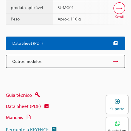
produto aplicável
SJ-MG01
Scroll
Peso
Aprox. 110 g
Data Sheet (PDF)
Outros modelos
Guia técnico
A
Data Sheet (PDF)
Suporte
Manuais
Pergunte à KEYENCE
WhatsApp