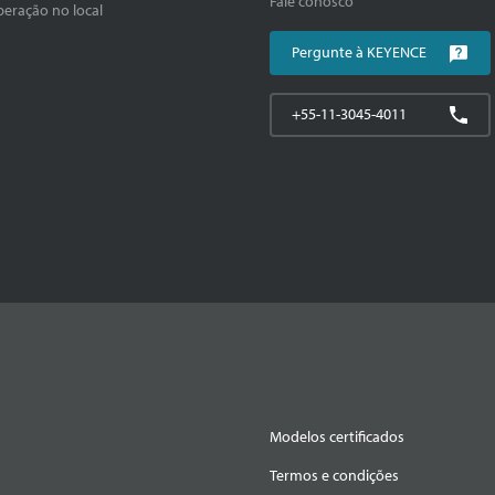
Fale conosco
peração no local
Pergunte à KEYENCE
+55-11-3045-4011
Modelos certificados
Termos e condições