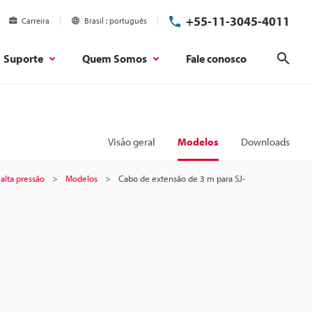
+55-11-3045-4011
Carreira
Brasil
português
Suporte
Quem Somos
Fale conosco
Pesq
Visão geral
Modelos
Downloads
 alta pressão
Modelos
Cabo de extensão de 3 m para SJ-