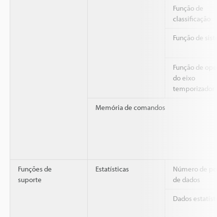
Função de
classificação
Função de sis
Função de ope
do eixo
temporizador
Memória de comandos
Funções de
Estatísticas
Número de po
suporte
de dados
Dados estatíst