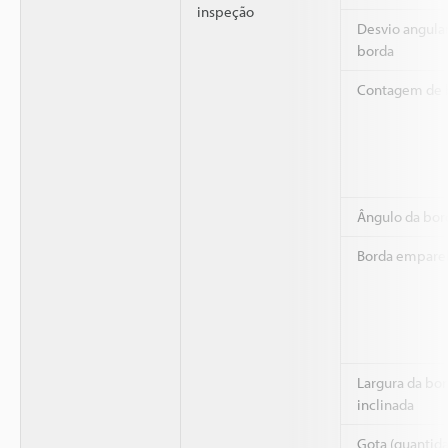
inspeção
Desvio angula
borda
Contagem de 
Ângulo da bor
Borda empare
Largura da bo
inclinada
Gota (quantid