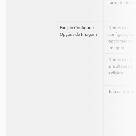
formato de on
Função Configurar
Número de
Opções de Imagem
configurações
opcionais de
imagem
Número de tel
simultaneame
exibido
Tela de retenç