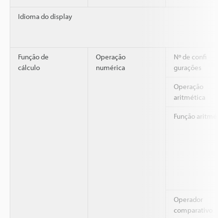
Idioma do display
Função de
Operação
Nº de confi
cálculo
numérica
gurações
Operação
aritmética
Função aritmé
Operador
comparativo