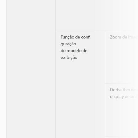
Função de confi
Zoom de ima
guração
do modelo de
exibição
Derivativo de
display de on