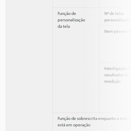
Função de
Nº de telas
personalização
personalizada
da tela
Item personal
Interligação d
resultados da
medição
Função de sobrescrita enquanto a máqu
está em operação