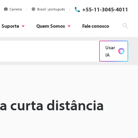
+55-11-3045-4011
Carreira
Brasil
português
Suporte
Quem Somos
Fale conosco
Pesq
Usar
IA
a curta distância