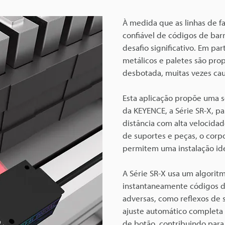
À medida que as linhas de fa
confiável de códigos de bar
desafio significativo. Em pa
metálicos e paletes são prop
desbotada, muitas vezes ca
Esta aplicação propõe uma so
da KEYENCE, a Série SR-X, pa
distância com alta velocida
de suportes e peças, o corp
permitem uma instalação ide
A Série SR-X usa um algoritm
instantaneamente códigos d
adversas, como reflexos de s
ajuste automático completa 
de botão, contribuindo para