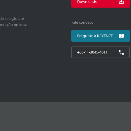
Downloads
de seleção até
Fale conosco
peração no local
Pergunte à KEYENCE
+55-11-3045-4011