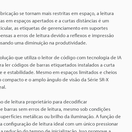
bricação se tornam mais restritas em espaço, a leitura
ras em espaços apertados e a curtas distâncias é um
rticular, as etiquetas de gerenciamento em suportes
ensas a erros de leitura devido a reflexos e impressão
usando uma diminuição na produtividade.
lução que utiliza o leitor de código com tecnologia de IA
ra ler códigos de barras etiquetados instalados a curta
de e estabilidade. Mesmo em espaços limitados e cheios
o compacto e o amplo ângulo de visão da Série SR-X
al.
o de leitura proprietário para decodificar
e barras sem erros de leitura, mesmo sob condições
uperfícies metálicas ou brilho da iluminação. A função de
a configuração de leitura ideal com um único pressionar
 a redução do tempo de inicialização. Isso promove a