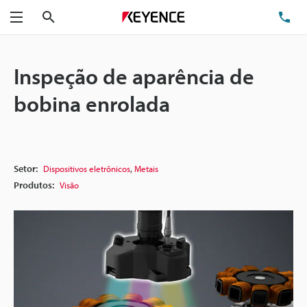
Pesquisa
TE
Menu
Inspeção de aparência de
bobina enrolada
,
Setor:
Dispositivos eletrônicos
Metais
Produtos:
Visão