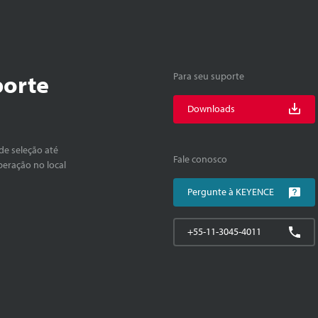
porte
Para seu suporte
Downloads
de seleção até
Fale conosco
peração no local
Pergunte à KEYENCE
+55-11-3045-4011