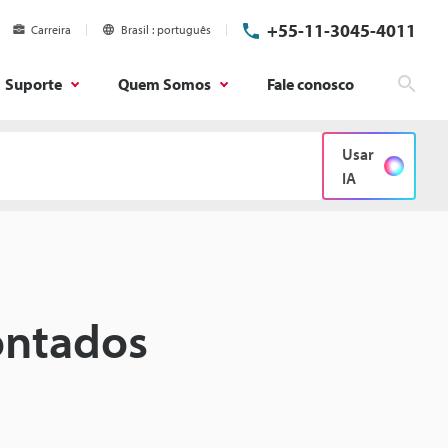
+55-11-3045-4011
Carreira
Brasil
português
Suporte
Quem Somos
Fale conosco
Pesq
Usar
IA
ontados