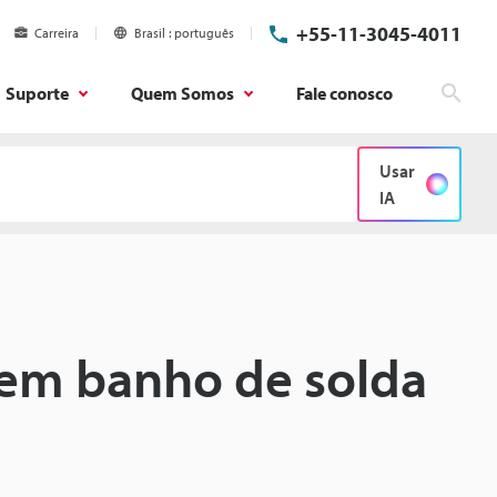
+55-11-3045-4011
Carreira
Brasil
português
Suporte
Quem Somos
Fale conosco
Pesq
Usar
IA
o em banho de solda