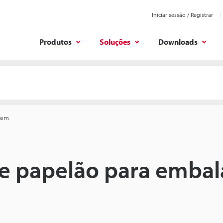
Iniciar sessão / Registrar
Produtos
Soluções
Downloads
agem
de papelão para emba