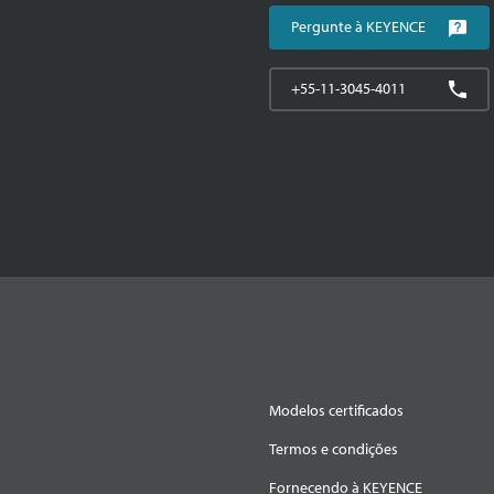
Pergunte à KEYENCE
+55-11-3045-4011
Modelos certificados
Termos e condições
Fornecendo à KEYENCE