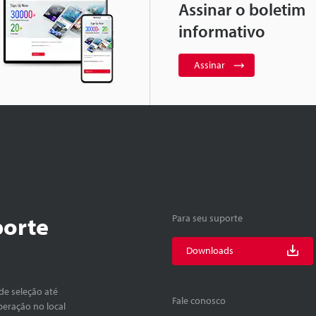
Assinar o boletim
informativo
Assinar
porte
Para seu suporte
Downloads
de seleção até
Fale conosco
peração no local