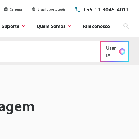
+55-11-3045-4011
Carreira
Brasil
português
Suporte
Quem Somos
Fale conosco
Pesq
Usar
IA
lagem