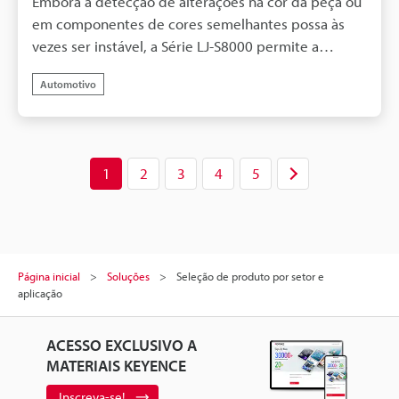
Embora a detecção de alterações na cor da peça ou
em componentes de cores semelhantes possa às
vezes ser instável, a Série LJ-S8000 permite a
inspeção da presença e dos defeitos de encaixe
Automotivo
usando dados 3D.
1
2
3
4
5
Página inicial
Soluções
Seleção de produto por setor e
aplicação
ACESSO EXCLUSIVO A
MATERIAIS KEYENCE
Inscreva-se!