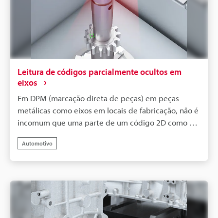
Leitura de códigos parcialmente ocultos em
eixos
Em DPM (marcação direta de peças) em peças
metálicas como eixos em locais de fabricação, não é
incomum que uma parte de um código 2D como um
DataMatrix seja obscurecida devido a restrições de
Automotivo
localização de impressão ou estrutura do
equipamento, resultando em erros de leitura. Tal
"obstrução de impressão" é um problema sério que
leva diretamente a paradas na linha de produção e à
perda de rastreabilidade.O leitor de código com
tecnologia de IA da Série SR-X da KEYENCE está