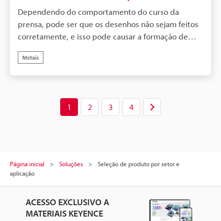
Dependendo do comportamento do curso da
prensa, pode ser que os desenhos não sejam feitos
corretamente, e isso pode causar a formação de
rachaduras. A utilização de um sensor de
Metais
deslocamento a laser de longa distância possibilita
diminuir o tempo gasto para determinar as
condições.
1
2
3
4
Página inicial
Soluções
Seleção de produto por setor e
aplicação
ACESSO EXCLUSIVO A
MATERIAIS KEYENCE