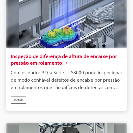
Inspeção de diferença de altura de encaixe por
pressão em rolamento
Com os dados 3D, a Série LJ-S8000 pode inspecionar
de modo confiável defeitos de encaixe por pressão
em rolamentos que são difíceis de detectar com
câmeras. Graças à sua grande profundidade de
Metais
campo, ela pode lidar com peças com altura variada
sem necessitar de reequipamento.