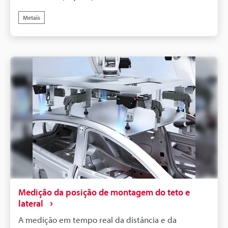
simplesmente selecionando uma ferramenta com
Metais
base no que será inspecionado e especificando a
faixa de medição.
Medição da posição de montagem do teto e
lateral
A medição em tempo real da distância e da