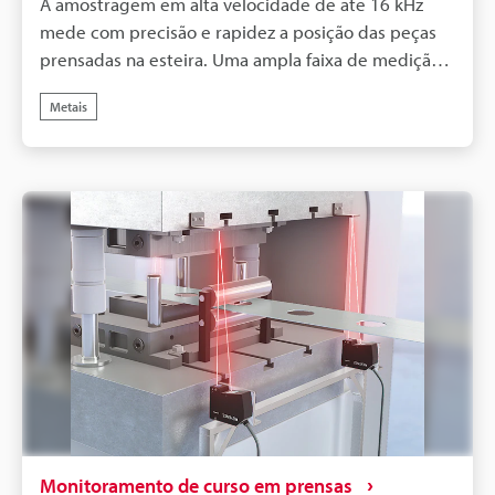
A amostragem em alta velocidade de até 16 kHz
mede com precisão e rapidez a posição das peças
prensadas na esteira. Uma ampla faixa de medição é
alcançada usando o sistema óptico Scheimpflug,
Metais
tornando-o ideal para o posicionamento de peças
3D.
Monitoramento de curso em prensas