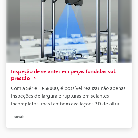
Inspeção de selantes em peças fundidas sob
pressão
Com a Série LJ-S8000, é possível realizar não apenas
inspeções de largura e rupturas em selantes
incompletos, mas também avaliações 3D de altura e
área da seção transversal. Como não é afetada pelas
Metais
condições da superfície da peça, é possível realizar
a detecção estável mesmo se a cor ou o material do
selante mudar.