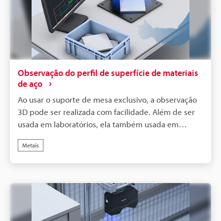
Observação do perfil de superfície de materiais
de aço
Ao usar o suporte de mesa exclusivo, a observação
3D pode ser realizada com facilidade. Além de ser
usada em laboratórios, ela também usada em
verificações de qualidade com base em
Metais
amostragem próxima à linha de produção.