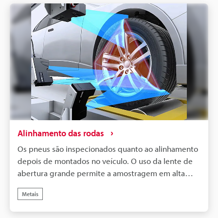
Alinhamento das rodas
Os pneus são inspecionados quanto ao alinhamento
depois de montados no veículo. O uso da lente de
abertura grande permite a amostragem em alta
velocidade mesmo com peças de baixa refletância,
Metais
o que também permite a medição sem contato dos
ângulos de montagem da roda.