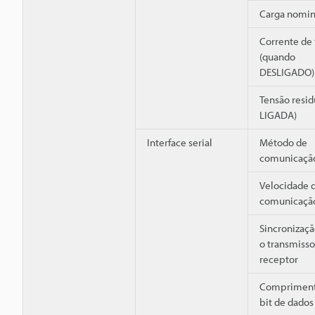
Carga nomin
Corrente de 
(quando
DESLIGADO)
Tensão resid
LIGADA)
Interface serial
Método de
comunicaçã
Velocidade 
comunicaçã
Sincronizaçã
o transmisso
receptor
Compriment
bit de dados