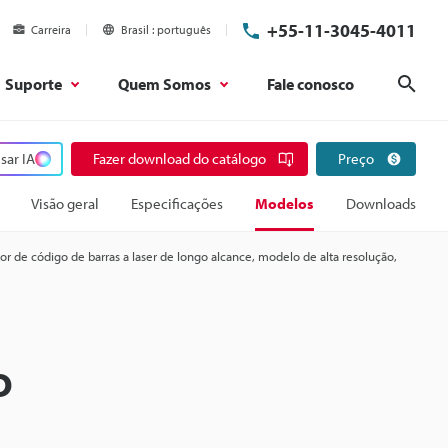
+55-11-3045-4011
Carreira
Brasil
português
Suporte
Quem Somos
Fale conosco
Pesq
sar IA
Fazer download do catálogo
Preço
Visão geral
Especificações
Modelos
Downloads
tor de código de barras a laser de longo alcance, modelo de alta resolução,
o