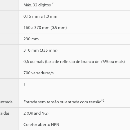
*1
Máx. 32 dígitos
0.15 mm a 1.0 mm
160 a 370 mm (0.5 mm)
230 mm
310 mm (335 mm)
0,6 ou mais (taxa de reflexão de branco de 75% ou mais)
700 varreduras/s
1
*2
entrada
Entrada sem tensão ou entrada com tensão
aídas
2 (OK and NG)
Coletor aberto NPN