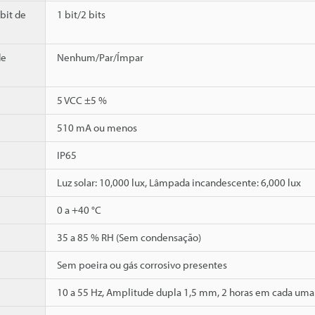
bit de
1 bit/2 bits
de
Nenhum/Par/Ímpar
5 VCC ±5 %
510 mA ou menos
IP65
Luz solar: 10,000 lux, Lâmpada incandescente: 6,000 lux
0 a +40 °C
35 a 85 % RH (Sem condensação)
Sem poeira ou gás corrosivo presentes
10 a 55 Hz, Amplitude dupla 1,5 mm, 2 horas em cada uma d