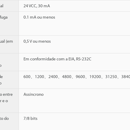
al
24 VCC, 30 mA
fuga
0.1 mA ou menos
ual (em
0,5 V ou menos
Em conformidade com a EIA, RS-232C
o
de
600、1200、2400、4800、9600、19200、31250、3840
o
o entre
Assíncrono
r e o
o do
7/8 bits