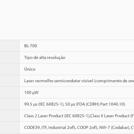
BL-700
Tipo de alta resolução
Único
Laser vermelho semicondutor visível (comprimento de on
100 µW
99.5 µs (IEC 60825-1), 50 µs (FDA (CDRH) Part 1040.10)
Class 2 Laser Product (IEC 60825-1),Class II Laser Product 
CODE39, ITF, Industrial 2of5, COOP 2of5, NW-7 (Codabar),