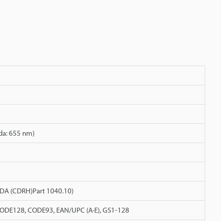
da: 655 nm)
(FDA (CDRH)Part 1040.10)
 CODE128, CODE93, EAN/UPC (A·E), GS1-128