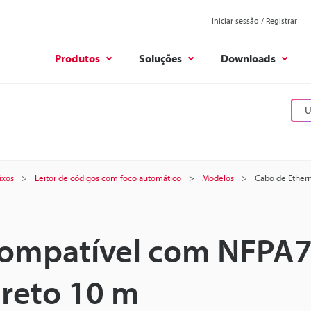
Iniciar sessão / Registrar
Produtos
Soluções
Downloads
U
ixos
Leitor de códigos com foco automático
Modelos
Cabo de Ether
Compatível com NFPA7
 reto 10 m