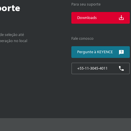
porte
Para seu suporte
Downloads
de seleção até
Fale conosco
peração no local
Pergunte à KEYENCE
+55-11-3045-4011