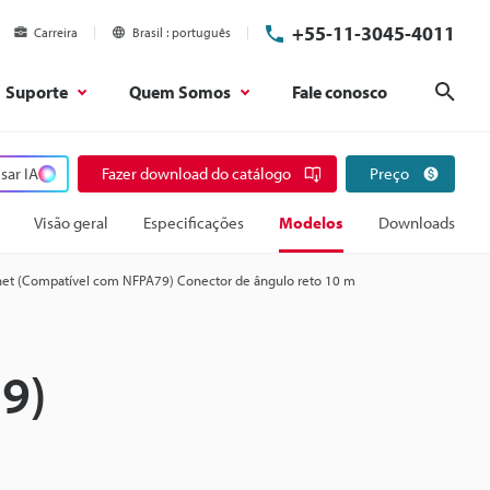
+55-11-3045-4011
Carreira
Brasil
português
Suporte
Quem Somos
Fale conosco
Pesq
sar IA
Fazer download do catálogo
Preço
Visão geral
Especificações
Modelos
Downloads
net (Compatível com NFPA79) Conector de ângulo reto 10 m
9)