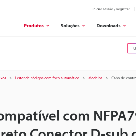
Iniciar sessão / Registrar
Produtos
Soluções
Downloads
U
ixos
Leitor de códigos com foco automático
Modelos
Cabo de contr
Compatível com NFPA7
reto Conector D-sub 