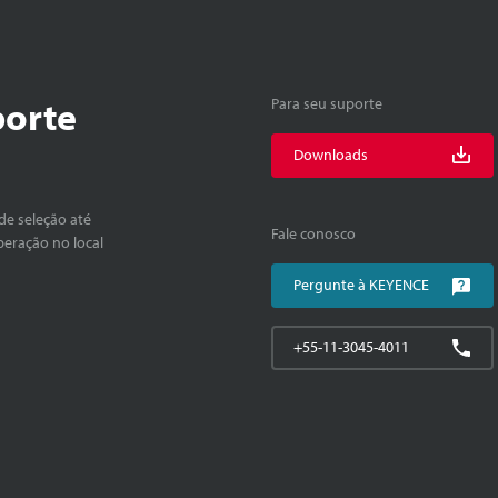
porte
Para seu suporte
Downloads
de seleção até
Fale conosco
peração no local
Pergunte à KEYENCE
+55-11-3045-4011