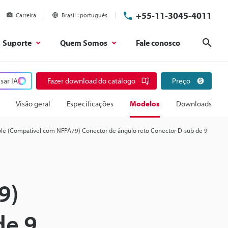
+55-11-3045-4011
Carreira
Brasil
português
Suporte
Quem Somos
Fale conosco
Pesq
sar IA
Fazer download do catálogo
Preço
Visão geral
Especificações
Modelos
Downloads
ole (Compatível com NFPA79) Conector de ângulo reto Conector D-sub de 9
9)
de 9