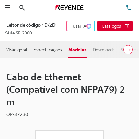
Pesquisa
TE
Menu
Leitor de código 1D/2D
Usar IA
Catálogos
Série SR-2000
Visão geral
Especificações
Modelos
Downloads
Suporte 
Cabo de Ethernet
(Compatível com NFPA79) 2
m
OP-87230