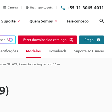
+55-11-3045-4011
Carreira
Brasil
português
Suporte
Quem Somos
Fale conosco
Pesq
sar IA
Fazer download do catálogo
Preço
ecificações
Modelos
Downloads
Suporte ao Usuário
 com NFPA79) Conector de ângulo reto 10 m
9)