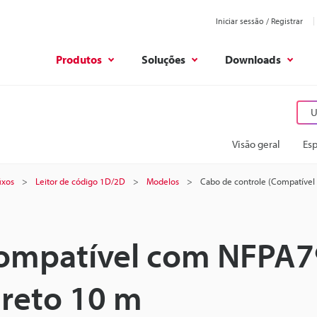
Iniciar sessão / Registrar
Produtos
Soluções
Downloads
U
Visão geral
Esp
ixos
Leitor de código 1D/2D
Modelos
Cabo de controle (Compatível
Compatível com NFPA7
 reto 10 m