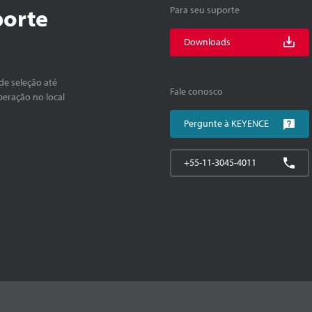
porte
Para seu suporte
Downloads
de seleção até
Fale conosco
peração no local
Pergunte à KEYENCE
+55-11-3045-4011