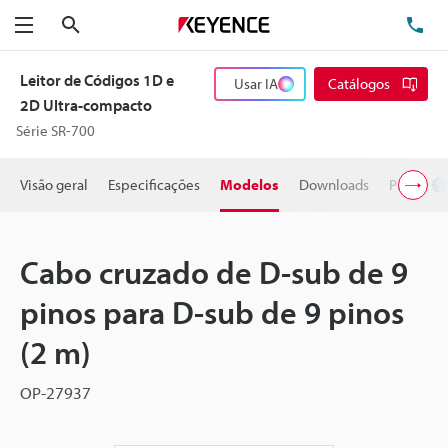
Pesquisa
TE
Menu
Leitor de Códigos 1D e
Usar IA
Catálogos
2D Ultra-compacto
Série SR-700
Visão geral
Especificações
Modelos
Downloads
Preço
Cabo cruzado de D-sub de 9
pinos para D-sub de 9 pinos
(2 m)
OP-27937