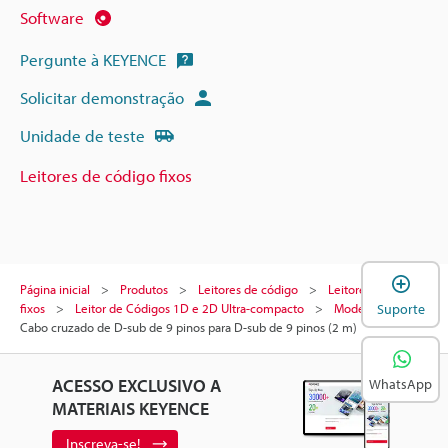
Software
Pergunte à KEYENCE
Solicitar demonstração
Unidade de teste
Leitores de código fixos
A
Página inicial
Produtos
Leitores de código
Leitores de código
fixos
Leitor de Códigos 1D e 2D Ultra-compacto
Modelos
Suporte
Cabo cruzado de D-sub de 9 pinos para D-sub de 9 pinos (2 m)
ACESSO EXCLUSIVO A
WhatsApp
MATERIAIS KEYENCE
Inscreva-se!