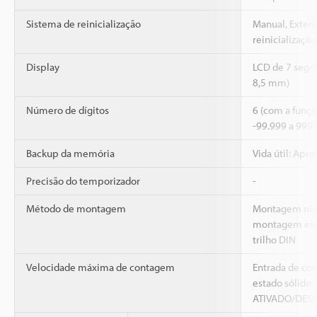
Sistema de reinicialização
Manual, Extern
reinicialização
Display
LCD de 7 segme
8,5 mm)
Número de dígitos
6 (com a funçã
-99.999 a 999
Backup da memória
Vida útil: Apro
Precisão do temporizador
-
Método de montagem
Montagem nive
montagem em 
trilho DIN
Velocidade máxima de contagem
Entrada de con
estado sólido: 
ATIVADO/DESAT