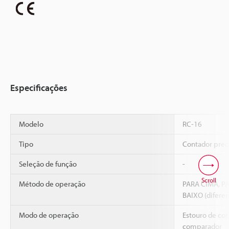
Especificações
Modelo
RC-16
Tipo
Contador prede
Seleção de função
-
Scroll
Método de operação
PARA CIMA, P
BAIXO (diferen
Modo de operação
Estouro de con
comparador