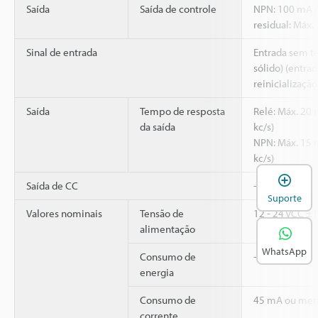
Saída
Saída de controle
NPN: 100 mA má
residual: Máx. 
Sinal de entrada
Entrada sem t
sólido) (entra
reinicialização
Saída
Tempo de resposta
Relé: Máx. 20 m
da saída
kc/s)
NPN: Máx. 15 m
kc/s)
A
Saída de CC
-
Suporte
Valores nominais
Tensão de
12 - 24 VCC ±
alimentação
WhatsApp
Consumo de
-
energia
Consumo de
45 mA ou men
corrente