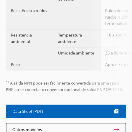
Resistência a ruídos
Ruído de onda
ruídos: 1,2 kVp
terminais de 
Resistência
Temperatura
-10 a +50 °C (
ambiental
ambiente
Umidade ambiente
35 a 85 % RH 
Peso
Aprox. 75 g (u
*1
A saída NPN pode ser facilmente convertida para uma saída
PNP ao se conectar o conversor opcional de saída PNP OP-5148.
Data Sheet (PDF)
Outros modelos