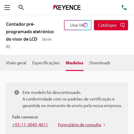
Pesquisa
TE
Menu
Contador pré-
Usar IA
Catálogos
programado eletrônico
do visor de LCD
Série
RC
Visão geral
Especificações
Modelos
Downloads
Este modelo foi descontinuado.
A conformidade com os padrões de certificação é
garantida no momento do envio pela nossa empresa.
Fale conosco:
+55-11-3045-4011
Formulário de consulta