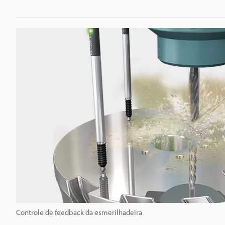
e
c
i
s
ã
o
S
é
Controle de feedback da esmerilhadeira
r