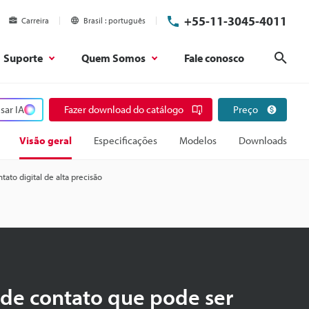
+55-11-3045-4011
Carreira
Brasil
português
Suporte
Quem Somos
Fale conosco
Pesq
sar IA
Fazer download do catálogo
Preço
Visão geral
Especificações
Modelos
Downloads
tato digital de alta precisão
de contato que pode ser