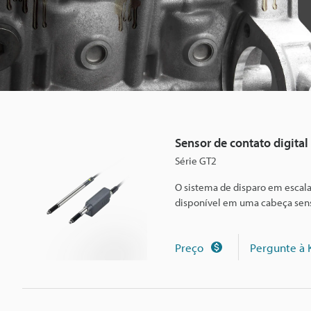
d
i
g
i
Sensor de contato digital
Série GT2
t
O sistema de disparo em escala
disponível em uma cabeça sens
a
Preço
Pergunte à
l