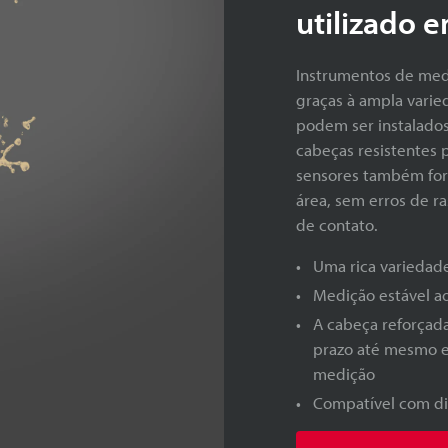
utilizado 
Instrumentos de medi
graças à ampla varie
podem ser instalados
cabeças resistentes 
sensores também for
área, sem erros de 
de contato.
Uma rica variedad
Medição estável ao
A cabeça reforçad
prazo até mesmo e
medição
Compatível com di