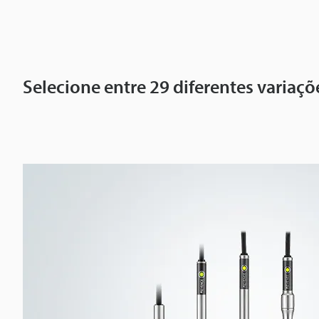
i
e
G
T
2
Selecione entre 29 diferentes variaç