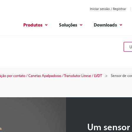
Iniciar sessão / Registrar
Produtos
Soluções
Downloads
U
ção por contato / Canetas Apalpadoras / Transdutor Linear / LVDT
Sensor de con
Um sensor 