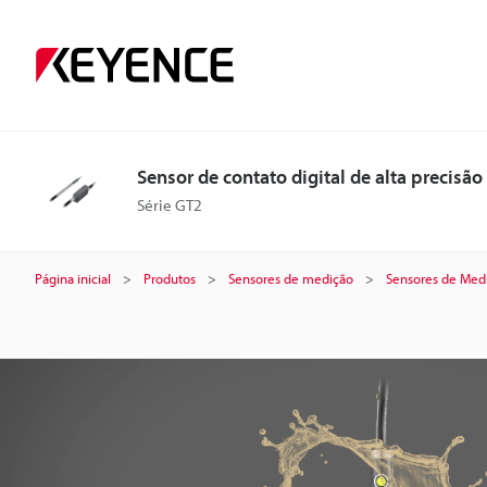
S
e
n
Sensor de contato digital de alta precisão
s
Série GT2
o
Página inicial
Produtos
Sensores de medição
Sensores de Medi
r
d