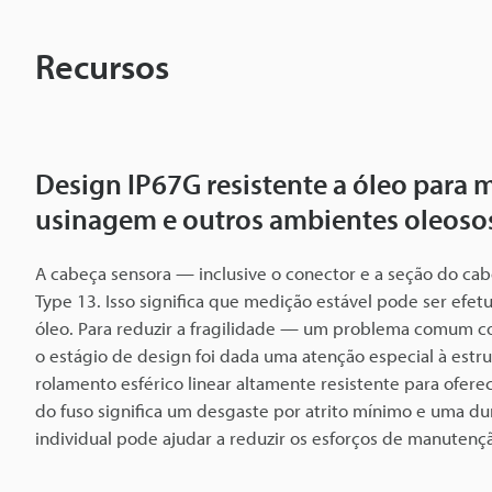
d
e
Recursos
a
Design IP67G resistente a óleo para
l
usinagem e outros ambientes oleoso
t
A cabeça sensora — inclusive o conector e a seção do 
Type 13. Isso significa que medição estável pode ser e
a
óleo. Para reduzir a fragilidade — um problema comum 
o estágio de design foi dada uma atenção especial à estr
p
rolamento esférico linear altamente resistente para ofe
do fuso significa um desgaste por atrito mínimo e uma dur
individual pode ajudar a reduzir os esforços de manuten
r