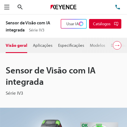
Pesquisa
TE
Menu
Sensor de Visão com IA
Usar IA
Catálogos
integrada
Série IV3
Visão geral
Aplicações
Especificações
Modelos
Downloa
Sensor de Visão com IA
integrada
Série IV3