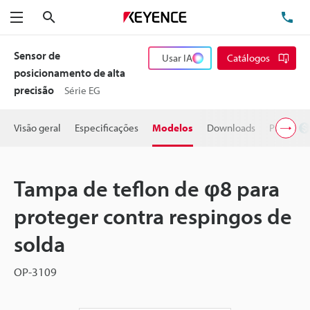
Pesquisa
TE
Menu
Sensor de
Usar IA
Catálogos
posicionamento de alta
precisão
Série EG
Visão geral
Especificações
Modelos
Downloads
Preço
Tampa de teflon de φ8 para
proteger contra respingos de
solda
OP-3109