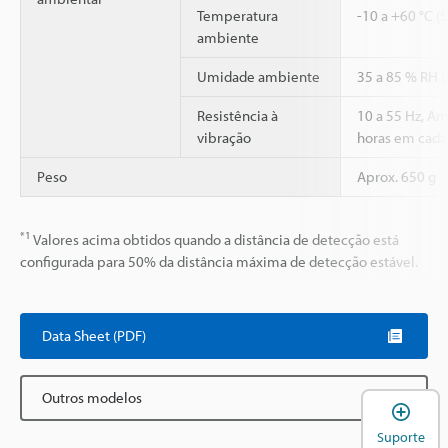
Temperatura
-10 a +60 °C (
ambiente
Umidade ambiente
35 a 85 % RH 
Resistência à
10 a 55 Hz, A
vibração
horas em cada 
Peso
Aprox. 650 g
*1
Valores acima obtidos quando a distância de detecção está
configurada para 50% da distância máxima de detecção estável.
Data Sheet (PDF)
Outros modelos
A
Suporte