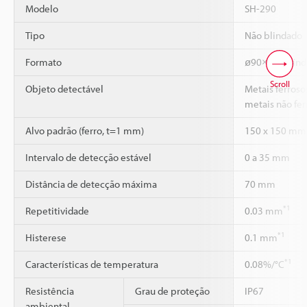
Modelo
SH-290
Tipo
Não blindado
Formato
ø90×30 Cilíndr
Scroll
Objeto detectável
Metais ferrosos
metais não fer
Alvo padrão (ferro, t=1 mm)
150 x 150 mm
Intervalo de detecção estável
0 a 35 mm
Distância de detecção máxima
70 mm
*1
Repetitividade
0.03 mm
*1
Histerese
0.1 mm
*1
Características de temperatura
0.08%/°C
Resistência
Grau de proteção
IP67
ambiental