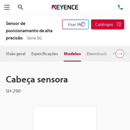
Pesquisa
TE
Menu
Sensor de
Usar IA
Catálogos
posicionamento de alta
precisão
Série EG
Visão geral
Especificações
Modelos
Downloads
Preço
Cabeça sensora
SH-290