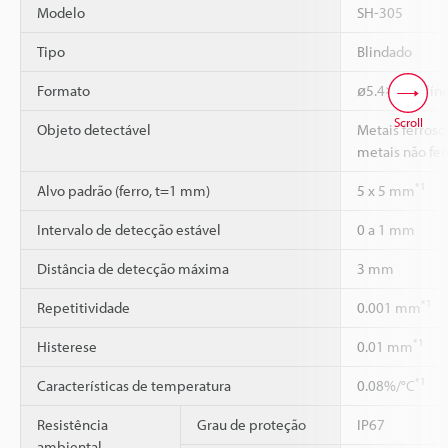
Modelo
SH-305
Tipo
Blindado
Formato
ø5.4×18 Cilínd
Scroll
Objeto detectável
Metais ferrosos
metais não fer
*1
Alvo padrão (ferro, t=1 mm)
5 x 5 mm
Intervalo de detecção estável
0 a 1 mm
Distância de detecção máxima
3 mm
*1
Repetitividade
0.001 mm
*1
Histerese
0.01 mm
*1
Características de temperatura
0.08%/°C
Resistência
Grau de proteção
IP67
ambiental