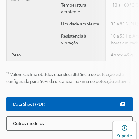
Temperatura
-10 a +60 °C (
ambiente
Umidade ambiente
35 a 85 % RH 
Resistência à
10 a 55 Hz, A
vibração
horas em cada 
Peso
Aprox. 45 g
*1
Valores acima obtidos quando a distância de detecção está
configurada para 50% da distância máxima de detecção estável.
Data Sheet (PDF)
Outros modelos
A
Suporte