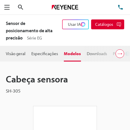
Pesquisa
TE
Menu
Sensor de
Usar IA
Catálogos
posicionamento de alta
precisão
Série EG
Visão geral
Especificações
Modelos
Downloads
Preço
Cabeça sensora
SH-305